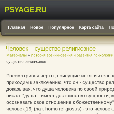
PSYAGE.RU
Главная
Новое
Популярное
Карта сайта
По
Человек – существо религиозное
Материалы
»
История возникновения и развития психологии
существо религиозное
Рассматривая черты, присущие исключительно
приходим к заключению, что он - существо рел
доказывая, что душа человека по своей приро
писал: "душа…имеет достоинство сущности, к
осознавать свое отношение к божественному"
человек[16] (лат. homo religiosus) - это челове