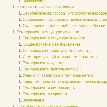
L
Заключение
L
История этнической психологии
L
Европейские философы о психологии народов
L
Современная западная этническая психологи
L
Становление этнической психологии в России
L
Темперамент в структуре личности
L
Темперамент в структуре личности
L
Общее понятие о темпераменте
L
Основные компоненты темперамента
L
Из истории учений о типах темперамента
L
Темпераменты чувства
L
Темпераменты деятельности
2
3
L
Учение И.П.Павлова о темпераменте
2
L
Типы темпераментов и их психологическая ха
L
Темперамент и деятельность
L
Темперамент и характер
L
Заключение
L
Способности - понятие и значение