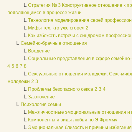
L
Стратегия № 3 Конструктивное отношение к п
появляющимся в процессе жизни
L
Технология моделирования своей профессион
L
Мифы тех, кто уже сгорел
2
L
Как избежать встречи с синдромом профессио
L
Семейно-брачные отношения
L
Введение
L
Социальные представления в сфере семейно
4
5
6
7
8
L
Сексуальные отношения молодежи. Секс-миф
молодежи
2
3
L
Проблемы безопасного секса
2
3
4
L
Заключение
L
Психология семьи
L
Межличностные эмоциональные отношения и 
L
Компоненты и виды любви по Э Фромму
L
Эмоциональная близость и причины избегани