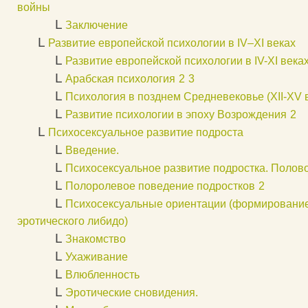
войны
L
Заключение
L
Развитие европейской психологии в IV–XI веках
L
Развитие европейской психологии в IV-XI века
L
Арабская психология
2
3
L
Психология в позднем Средневековье (XII-XV 
L
Развитие психологии в эпоху Возрождения
2
L
Психосексуальное развитие подроста
L
Введение.
L
Психосексуальное развитие подростка. Полов
L
Полоролевое поведение подростков
2
L
Психосексуальные ориентации (формирование
эротического либидо)
L
Знакомство
L
Ухаживание
L
Влюбленность
L
Эротические сновидения.