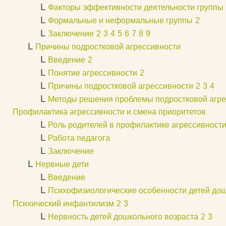
L
Факторы эффективности деятельности группы
L
Формальные и неформальные группы
2
L
Заключение
2
3
4
5
6
7
8
9
L
Причины подростковой агрессивности
L
Введение
2
L
Понятие агрессивности
2
L
Причины подростковой агрессивности
2
3
4
L
Методы решения проблемы подростковой агре
Профилактика агрессивности и смена приоритетов
L
Роль родителей в профилактике агрессивности
L
Работа педагога
L
Заключение
L
Нервные дети
L
Введение
L
Психофизиологические особенности детей дош
Психический инфантилизм
2
3
L
Нервность детей дошкольного возраста
2
3