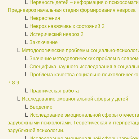
L
Нервность детей – информация о психосомати
Предневроз начальная стадия формирования невроза
L
Неврастения
L
Невроз навязчивых состояний
2
L
Истерический невроз
2
L
Заключение
L
Методологические проблемы социально-психолог
L
Значение методологических проблем в соврем
L
Специфика научного исследования в социальн
L
Проблема качества социально-психологическ
7
8
9
L
Практическая работа
L
Исследование эмоциональной сферы у детей
L
Введение
L
Исследование эмоциональной сферы отечест
зарубежными психологами. Теоретическая интерпретац
зарубежной психологии.
L
Исследование эмоциональной сферы зарубеж