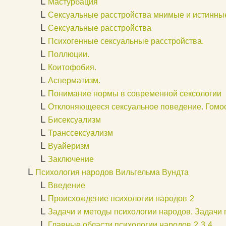
L
Мастурбация
L
Сексуальные расстройства мнимые и истинны
L
Сексуальные расстройства
L
Психогенные сексуальные расстройства.
L
Поллюции.
L
Коитофобия.
L
Асперматизм.
L
Понимание нормы в современной сексологии
L
Отклоняющееся сексуальное поведение. Гомо
L
Бисексуализм
L
Транссексуализм
L
Вуайеризм
L
Заключение
L
Психология народов Вильгельма Вундта
L
Введение
L
Происхождение психологии народов
2
L
Задачи и методы психологии народов. Задачи
L
Главные области психологии народов
2
3
4