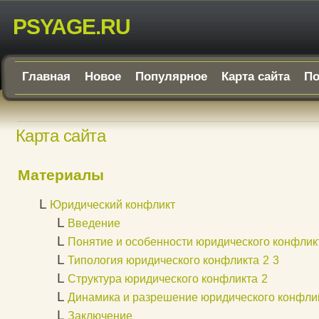
PSYAGE.RU
Главная
Новое
Популярное
Карта сайта
По
Карта сайта
Материалы
L
Юридический конфликт
L
Введение
L
Понятие и особенности юридического конфлик
L
Типология юридического конфликта
2
3
L
Структура юридического конфликта
2
L
Динамика и разрешение юридического конфли
L
Заключение