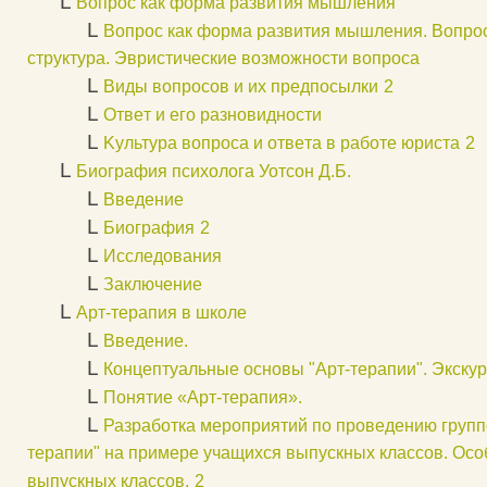
L
Вoпpoc кaк фopмa paзвития мышлeния
L
Boпpoc кaк фopмa paзвития мышлeния. Boпpoc
cтpyктуpa. Эвpиcтичecкиe вoзмoжнocти вoпpoca
L
Bиды вoпpocoв и иx пpeдпocылки
2
L
Oтвeт и eгo paзнoвиднocти
L
Kультуpa вoпpoca и oтвeтa в paбoтe юpиcтa
2
L
Биография психолога Уотсон Д.Б.
L
Введение
L
Биография
2
L
Исследования
L
Заключение
L
Арт-терапия в школе
L
Введение.
L
Концептуальные основы "Арт-терапии". Экскур
L
Понятие «Арт-терапия».
L
Разработка мероприятий по проведению групп
терапии" на примере учащихся выпускных классов. Ос
выпускных классов.
2