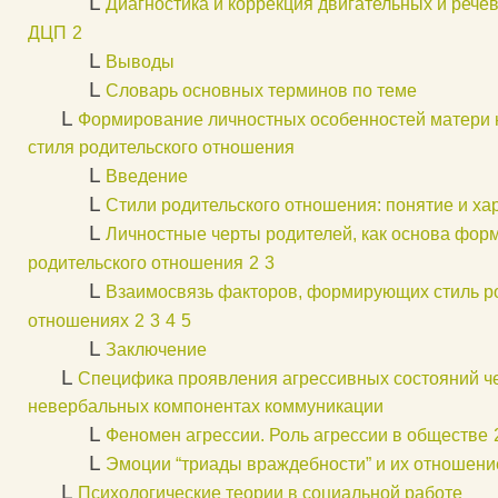
L
Диагностика и коррекция двигательных и рече
ДЦП
2
L
Выводы
L
Словарь основных терминов по теме
L
Формирование личностных особенностей матери
стиля родительского отношения
L
Введение
L
Стили родительского отношения: понятие и ха
L
Личностные черты родителей, как основа фор
родительского отношения
2
3
L
Взаимосвязь факторов, формирующих стиль р
отношениях
2
3
4
5
L
Заключение
L
Специфика проявления агрессивных состояний ч
невербальных компонентах коммуникации
L
Феномен агрессии. Роль агрессии в обществе
L
Эмоции “триады враждебности” и их отношение
L
Психологические теории в социальной работе