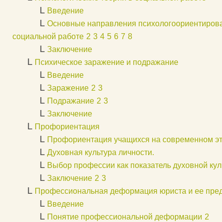
L
Введение
L
Основные направления психологоориентиров
социальной работе
2
3
4
5
6
7
8
L
Заключение
L
Психическое заражение и подражание
L
Введение
L
Заражение
2
3
L
Подражание
2
3
L
Заключение
L
Профориентация
L
Профориентация учащихся на современном эт
L
Духовная культура личности.
L
Выбор профессии как показатель духовной кул
L
Заключение
2
3
L
Профессиональная деформация юриста и ее пре
L
Введение
L
Понятие профессиональной деформации
2