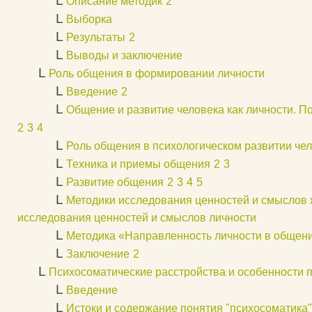
L
Описание методик
2
L
Выборка
L
Результаты
2
L
Выводы и заключение
L
Роль общения в формировании личности
L
Введение
2
L
Общение и развитие человека как личности. П
2
3
4
L
Роль общения в психологическом развитии че
L
Техника и приемы общения
2
3
L
Развитие общения
2
3
4
5
L
Методики исследования ценностей и смыслов 
исследования ценностей и смыслов личности
L
Методика «Направленность личности в общен
L
Заключение
2
L
Психосоматические расстройства и особенности 
L
Введение
L
Истоки и содержание понятия "психосоматика"