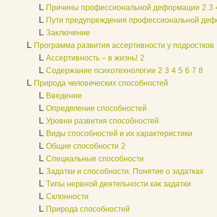
L
Причины профессиональной деформации
2
3
L
Пути предупреждения профессиональной деф
L
Заключение
L
Программа развития ассертивности у подростков
L
Ассертивность – в жизнь!
2
L
Содержание психотехнологии
2
3
4
5
6
7
8
L
Природа человеческих способностей
L
Введение
L
Определение способностей
L
Уровни развития способностей
L
Виды способностей и их характеристики
L
Общие способности
2
L
Специальные способности
L
Задатки и способности. Понятие о задатках
L
Типы нервной деятельности как задатки
L
Склонности
L
Природа способностей