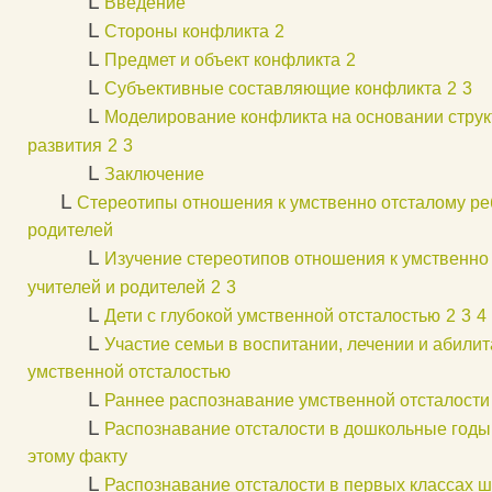
L
Введение
L
Стороны конфликта
2
L
Предмет и объект конфликта
2
L
Субъективные составляющие конфликта
2
3
L
Моделирование конфликта на основании структ
развития
2
3
L
Заключение
L
Стереотипы отношения к умственно отсталому ре
родителей
L
Изучение стереотипов отношения к умственно
учителей и родителей
2
3
L
Дети с глубокой умственной отсталостью
2
3
4
L
Участие семьи в воспитании, лечении и абилит
умственной отсталостью
L
Раннее распознавание умственной отсталости
L
Распознавание отсталости в дошкольные годы
этому факту
L
Распознавание отсталости в первых классах 