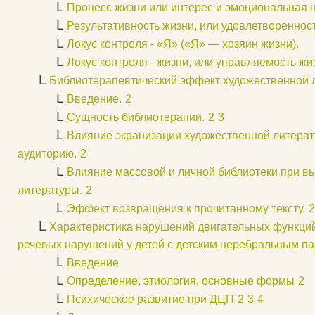
L
Процесс жизни или интерес и эмоциональная 
L
Результативность жизни, или удовлетвореннос
L
Локус контроля - «Я» («Я» — хозяин жизни).
L
Локус контроля - жизни, или управляемость жи
L
Библиотерапевтический эффект художественной 
L
Введение.
2
L
Сущность библиотерапии.
2
3
L
Влияние экранизации художественной литера
аудиторию.
2
L
Влияние массовой и личной библиотеки при в
литературы.
2
L
Эффект возвращения к прочитанному тексту.
2
L
Характеристика нарушений двигательных функций
речевых нарушений у детей с детским церебральным п
L
Введение
L
Определение, этиология, основные формы
2
L
Психическое развитие при ДЦП
2
3
4