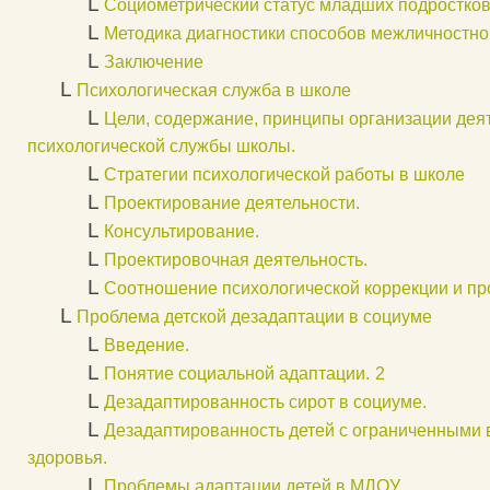
L
Социометрический статус младших подростко
L
Методика диагностики способов межличностно
L
Заключение
L
Психологическая служба в школе
L
Цели, содержание, принципы организации дея
психологической службы школы.
L
Стратегии психологической работы в школе
L
Проектирование деятельности.
L
Консультирование.
L
Проектировочная деятельность.
L
Соотношение психологической коррекции и п
L
Проблема детской дезадаптации в социуме
L
Введение.
L
Понятие социальной адаптации.
2
L
Дезадаптированность сирот в социуме.
L
Дезадаптированность детей с ограниченными
здоровья.
L
Проблемы адаптации детей в МДОУ.