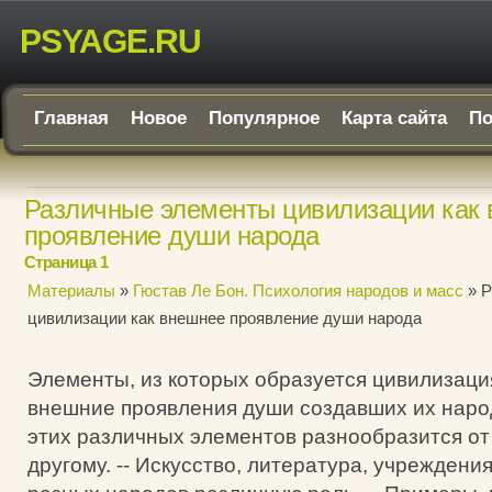
PSYAGE.RU
Главная
Новое
Популярное
Карта сайта
По
Различные элементы цивилизации как
проявление души народа
Страница 1
Материалы
»
Гюстав Ле Бон. Психология народов и масс
» Р
цивилизации как внешнее проявление души народа
Элементы, из которых образуется цивилизаци
внешние проявления души создавших их народ
этих различных элементов разнообразится от
другому. -- Искусство, литература, учреждения 