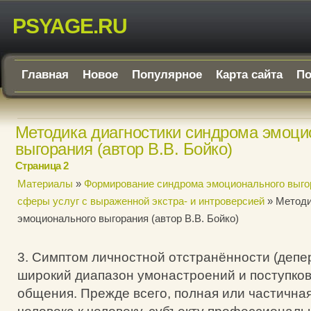
PSYAGE.RU
Главная
Новое
Популярное
Карта сайта
По
Методика диагностики синдрома эмоци
выгорания (автор В.В. Бойко)
Страница 2
Материалы
»
Формирование синдрома эмоционального выго
сферы услуг с выраженной экстра- и интроверсией
» Методи
эмоционального выгорания (автор В.В. Бойко)
3. Симптом личностной отстранённости (депе
широкий диапазон умонастроений и поступков
общения. Прежде всего, полная или частична