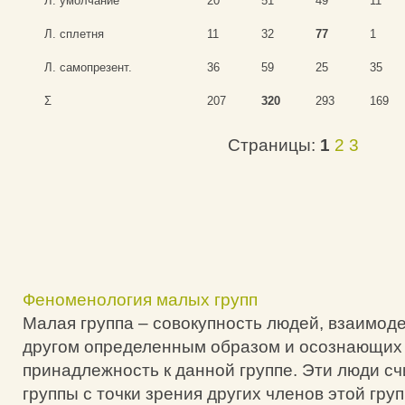
Л. умолчание
20
51
49
11
Л. сплетня
11
32
77
1
Л. самопрезент.
36
59
25
35
Σ
207
320
293
169
Страницы:
1
2
3
Феноменология малых групп
Малая группа – совокупность людей, взаимод
другом определенным образом и осознающих
принадлежность к данной группе. Эти люди с
группы с точки зрения других членов этой гру