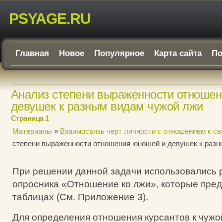
PSYAGE.RU
Главная
Новое
Популярное
Карта сайта
По
Анализ степени выраженности отноше
девушек к разным видам чужой лжи
Страница 1
Материалы
»
Взаимосвязь черт личности с отношением к св
степени выраженности отношения юношей и девушек к разн
При решении данной задачи использовались 
опросника «Отношение ко лжи», которые пре
таблицах (См. Приложение 3).
Для определения отношения курсантов к чужо