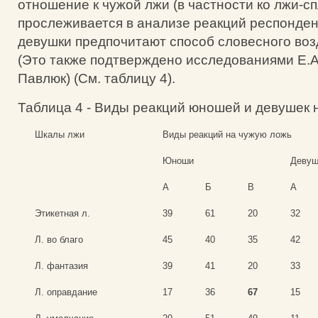
отношение к чужой лжи (в частности ко лжи-сп
прослеживается в анализе реакций респонден
девушки предпочитают способ словесного возд
(Это также подтверждено исследованиями Е.А
Павлюк) (См. таблицу 4).
Таблица 4 - Виды реакций юношей и девушек 
Шкалы лжи
Виды реакций на чужую ложь
Юноши
Девуш
А
Б
В
А
Этикетная л.
39
61
20
32
Л. во благо
45
40
35
42
Л. фантазия
39
41
20
33
Л. оправдание
17
36
67
15