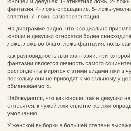
юношей и девушек: 1- этикетная ложь, 2- ложь 
фантазия, 4- ложь-оправдание, 5- ложь-умолча
сплетня, 7- ложь-самопрезентация
На диаграмме видно, что к социально прием
юноши и девушки относятся более снисходите
ложь, ложь во благо, ложь-фантазия, ложь-с
как разновидность лжи фантазии, при которой
фантазии является личность самого сочините
респонденты мирятся с этими видами лжи в ч
поскольку они не приводят к моральному уще
обманываемого.
Наблюдается, что как юноши, так и девушки н
относятся: к чужой лжи-сплетне, ко лжи оправ
умолчанию.
У женской выборки в большей степени выраж