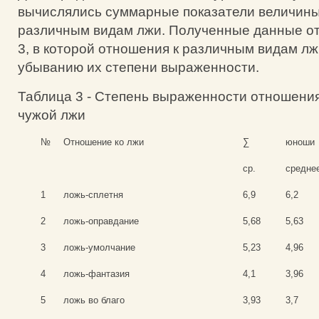
вычислялись суммарные показатели величины
различным видам лжи. Полученные данные о
3, в которой отношения к различным видам л
убыванию их степени выраженности.
Таблица 3 - Степень выраженности отношени
чужой лжи
№
Отношение ко лжи
∑
юноши
ср.
средне
1
ложь-сплетня
6,9
6,2
2
ложь-оправдание
5,68
5,63
3
ложь-умолчание
5,23
4,96
4
ложь-фантазия
4,1
3,96
5
ложь во благо
3,93
3,7