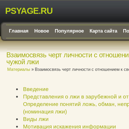
PSYAGE.RU
Главная
Новое
Популярное
Карта сайта
По
Взаимосвязь черт личности с отношени
чужой лжи
Материалы
» Взаимосвязь черт личности с отношением к св
Введение
Представления о лжи в зарубежной и от
Определение понятий ложь, обман, неп
(номинация лжи)
Виды лжи
Мотивация искажения информации