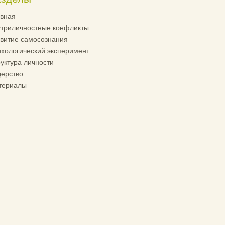
вная
триличностные конфликты
витие самосознания
хологический эксперимент
уктура личности
ерство
териалы