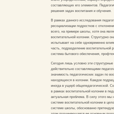
составляющих его элементов. Педагоги
решения задач воспитания и обучения.
В рамках данного исследования педаго
ресоциализации подростков с отклонен
всего, на примере школы, хотя она явл
воспитательной колонии. Структурно он
испытывает на себе одновременно влия
часть, подразделение воспитательной р
система бытового обеспечения, профте
Сегодня лишь условно эти структурные
действительно составляющими педагоги
значимость педагогических задач по во
находящихся в колонии. Каждое подраз
иногда в ущерб общепедагогической. С
в рамках воспитательной колонии в пед
актуальная проблема. В силу этого мы 
системе воспитательной колонии в цело
системе школы, обоснованно претендую
этом подчиняющаяся ее основным поло