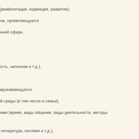
(реабилитация, коррекция, развитие);
иков, проявляющуюся
онной сфере,
сть, нигилизм и т.д.),
бнаруживающуюся
й среды (в том числе и семьи),
иями (время, виды общения, виды деятельности, методы
литература, пособия и т.д.),