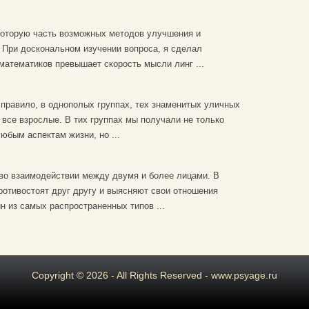
которую часть возможных методов улучшения и
 При доскональном изучении вопроса, я сделал
атематиков превышает скорость мысли линг ...
 правило, в однополых группах, тех знаменитых уличных
 все взрослые. В тих группах мы получали не только
бым аспектам жизни, но ...
о взаимодействии между двумя и более лицами. В
отивостоят друг другу и выясняют свои отношения
н из самых распространенных типов ...
Copyright © 2026 - All Rights Reserved - www.psyage.ru