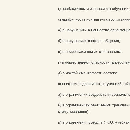
г) необходимости этапности в обучении 
специфичность контингента воспитанн
а) в нарушениях в ценностно-ориентаци
б) в нарушениях в сфере общения,
в) в нейропсихических отклонениях,
г) в общественной опасности (агрессивно
д) в частой сменяемости состава.
специфику педагогических условий, о
а) в ограничении воздействия социально
б) в ограничениях режимными требован
стимулирования),
в) в ограничении средств (ТСО, учебная 