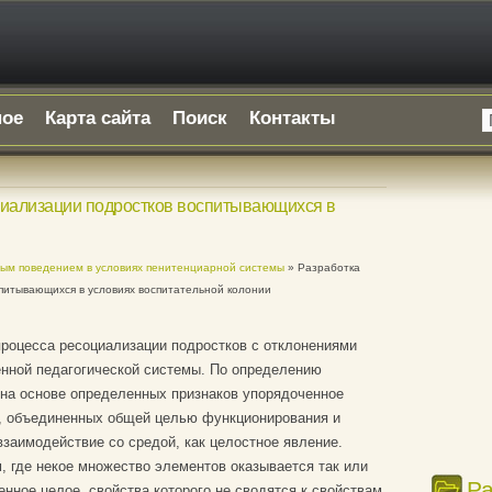
ное
Карта сайта
Поиск
Контакты
циализации подростков воспитывающихся в
ным поведением в условиях пенитенциарной системы
» Разработка
питывающихся в условиях воспитательной колонии
роцесса ресоциализации подростков с отклонениями
нной педагогической системы. По определению
 на основе определенных признаков упорядоченное
, объединенных общей целью функционирования и
заимодействие со средой, как целостное явление.
 где некое множество элементов оказывается так или
Р
нное целое, свойства которого не сводятся к свойствам