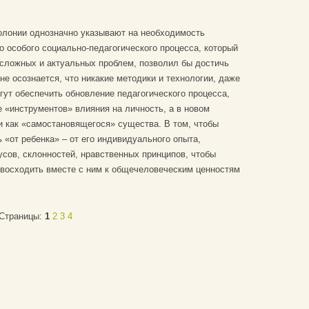
олонии однозначно указывают на необходимость
о особого социально-педагогического процесса, который
сложных и актуальных проблем, позволил бы достичь
не осознается, что никакие методики и технологии, даже
гут обеспечить обновление педагогического процесса,
е «инструментов» влияния на личность, а в новом
и как «самостановящегося» существа. В том, чтобы
«от ребенка» – от его индивидуального опыта,
усов, склонностей, нравственных принципов, чтобы
 и восходить вместе с ним к общечеловеческим ценностям
Страницы:
1
2
3
4