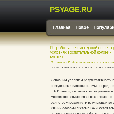
PSYAGE.RU
Главная
Новое
Популяр
Разработка рекомендаций по ресо
условиях воспитательной колонии
Страница 1
Материалы
»
Реабилитация подростка с девиант
рекомендаций по ресоциализации подростков вос
Основным условием результативности п
поведением является наличие определе
Т.А.Ильиной, система - это выделенное
множество взаимосвязанных элементов
единство управления и вступающих во в
Иными словами система начинается там,
иначе упорядоченным, образуя определе