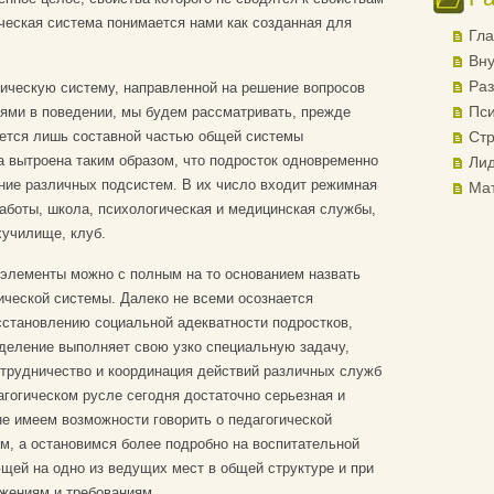
ческая система понимается нами как созданная для
Гла
Вну
Раз
гическую систему, направленной на решение вопросов
Пси
иями в поведении, мы будем рассматривать, прежде
яется лишь составной частью общей системы
Стр
а вытроена таким образом, что подросток одновременно
Лид
ние различных подсистем. В их число входит режимная
Ма
аботы, школа, психологическая и медицинская службы,
хучилище, клуб.
 элементы можно с полным на то основанием назвать
ческой системы. Далеко не всеми осознается
сстановлению социальной адекватности подростков,
деление выполняет свою узко специальную задачу,
отрудничество и координация действий различных служб
агогическом русле сегодня достаточно серьезная и
не имеем возможности говорить о педагогической
м, а остановимся более подробно на воспитательной
щей на одно из ведущих мест в общей структуре и при
жениям и требованиям.