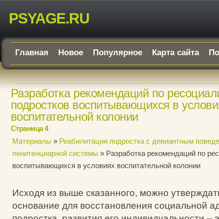
PSYAGE.RU
Главная
Новое
Популярное
Карта сайта
По
Разработка рекомендаций по ресоциал
подростков воспитывающихся в услови
воспитательной колонии
Страница 4
Материалы
»
Реабилитация подростка с девиантным поведе
пенитенциарной системы
» Разработка рекомендаций по ре
воспитывающихся в условиях воспитательной колонии
Исходя из выше сказанного, можно утверждать
основание для восстановления социальной а
подростка. развития его индивидуальности – 