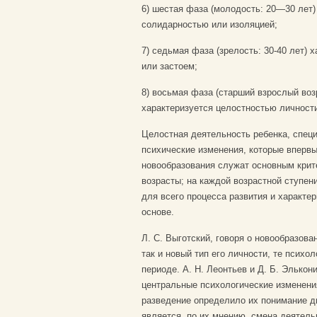
6) шестая фаза (молодость: 20—30 лет)
солидарностью или изоляцией;
7) седьмая фаза (зрелость: 30-40 лет) 
или застоем;
8) восьмая фаза (старший взрослый возр
характеризуется целостностью личности 
Целостная деятельность ребенка, специ
психические изменения, которые впервы
новообразования служат основным крит
возрасты; на каждой возрастной ступен
для всего процесса развития и характе
основе.
Л. С. Выготский, говоря о новообразова
так и новый тип его личности, те психо
периоде. А. Н. Леонтьев и Д. Б. Элькон
центральные психологические изменени
разведение определило их понимание д
является, по их мнению, смена деятел