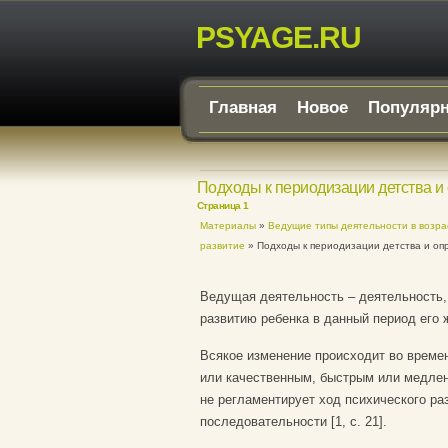
PSYAGE.RU
Главная
Новое
Популяр
Подходы к периодизации детства и
Страница 1
Материалы
»
Ведущие типы деятельности в возра
развитие
» Подходы к периодизации детства и оп
Ведущая деятельность – деятельность,
развитию ребенка в данный период его ж
Всякое изменение происходит во времен
или качественным, быстрым или медлен
не регламентирует ход психического раз
последовательности [1, c. 21].