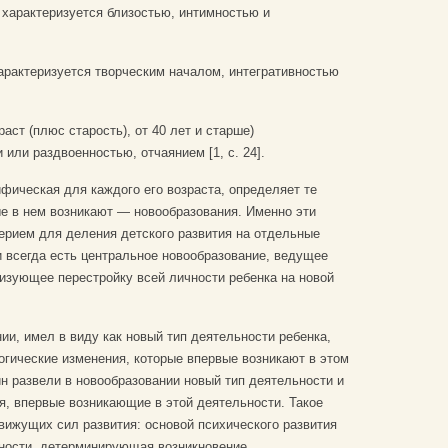
 характеризуется близостью, интимностью и
характеризуется творческим началом, интегративностью
аст (плюс старость), от 40 лет и старше)
или раздвоенностью, отчаянием [1, c. 24].
фическая для каждого его возраста, определяет те
е в нем возникают — новообразования. Именно эти
ерием для деления детского развития на отдельные
и всегда есть центральное новообразование, ведущее
ризующее перестройку всей личности ребенка на новой
нии, имел в виду как новый тип деятельности ребенка,
логические изменения, которые впервые возникают в этом
ин развели в новообразовании новый тип деятельности и
я, впервые возникающие в этой деятельности. Такое
вижущих сил развития: основой психического развития
ьности, детерминирующая возникновение