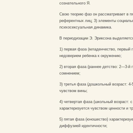
сознательного Я.
Свою теорию фаз он рассматривает в пя
референтных лиц; 3) элементы социальн
психосексуальная динамика.
В периодизации Э. Эриксона выделяется
1) первая фаза (младенчество, первый 
недоверием ребенка к окружению;
2) вторая фаза (раннее детство: 2—3-й
сомнением;
3) третья фаза (дошкольный возраст: 4-
чувством вины;
4) четвертая фаза (школьный возраст: с 
характеризуется чувством ценности и 
5) пятая фаза (юношество) характериз
диффузией идентичности;