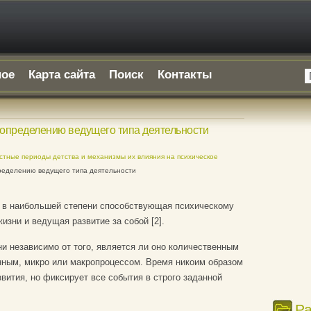
ное
Карта сайта
Поиск
Контакты
 определению ведущего типа деятельности
стные периоды детства и механизмы их влияния на психическое
ределению ведущего типа деятельности
 в наибольшей степени способствующая психическому
изни и ведущая развитие за собой [2].
и независимо от того, является ли оно количественным
ным, микро или макропроцессом. Время никоим образом
вития, но фиксирует все события в строго заданной
Р