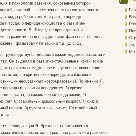
ция в психологии развития, основанием которой
Гла
ический критерий — собственная активность человека.
оде, когда ребенок только играет, о периоде
Вну
ры и труда, о периоде юношества с развитием
Раз
 деятельности. В. Штерну же принадлежит и
Пси
ожено развитие речи с выделением фазы первого слова,
Стр
ений, фазы грамматизации и т.д. [1, c. 22].
Лид
Ма
ию, руководствуясь диалектической моделью развития и
ству. Он выделял в развитии стабильные и критические
иодах происходит медленное и неуклонное накопление
азвития, а в критические периоды эти изменения
возникших необратимых новообразований. По мнению Л.
е периоды в развитии чередуются: 1) кризис
аденчества, 3) кризис первого года жизни, 4)
рех лет, 6) стабильный дошкольный возраст, 7) кризис
ный период, 9) пубертатный кризис, 10) стабильный
и т.д.
ется периодизация Э. Эриксона, положившего в
 соматическое развитие, социальное развитие и развитие