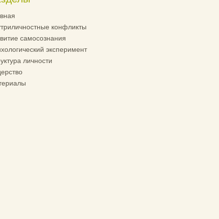
вная
триличностные конфликты
витие самосознания
хологический эксперимент
уктура личности
ерство
териалы