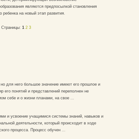
вообразования являются предпосылкой становления
о ребенка на новый этап развития.
Страницы:
1
2
3
 но для него большое значение имеют его прошлое и
р его понятий и представлений переполнен не
м себе и о жизни планами, на свое ...
ми и усвоение учащимися системы знаний, навыков и
нальной деятельности, который происходит в ходе
кого процесса. Процесс обучен ...