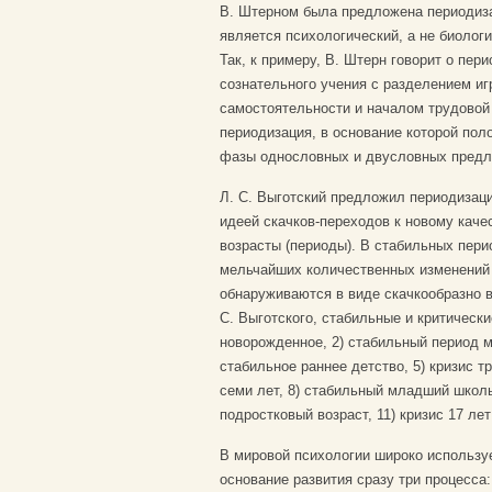
В. Штерном была предложена периодиза
является психологический, а не биолог
Так, к примеру, В. Штерн говорит о пери
сознательного учения с разделением иг
самостоятельности и началом трудовой
периодизация, в основание которой пол
фазы однословных и двусловных предлож
Л. С. Выготский предложил периодизац
идеей скачков-переходов к новому каче
возрасты (периоды). В стабильных пер
мельчайших количественных изменений р
обнаруживаются в виде скачкообразно 
С. Выготского, стабильные и критически
новорожденное, 2) стабильный период мл
стабильное раннее детство, 5) кризис т
семи лет, 8) стабильный младший школь
подростковый возраст, 11) кризис 17 лет 
В мировой психологии широко использу
основание развития сразу три процесса: