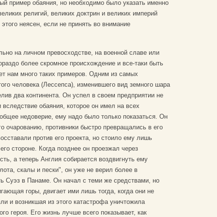
ый пример обаяния, но необходимо было указать именно
великих религий, великих доктрин и великих империй
 этого неясен, если не принять во внимание
ьно на личном превосходстве, на военной славе или
ораздо более скромное происхождение и все-таки быть
ет нам много таких примеров. Одним из самых
ого человека (Лессепса), изменившего вид земного шара
лив два континента. Он успел в своем предприятии не
 вследствие обаяния, которое он имел на всех
общее недоверие, ему надо было только показаться. Он
его очарованию, противники быстро превращались в его
осставали против его проекта, но стоило ему лишь
 его стороне. Когда позднее он проезжал через
сть, а теперь Англия собирается воздвигнуть ему
лота, скалы и пески", он уже не верил более в
ь Суэз в Панаме. Он начал с теми же средствами, но
игающая горы, двигает ими лишь тогда, когда они не
яли и возникшая из этого катастрофа уничтожила
го героя. Его жизнь лучше всего показывает, как