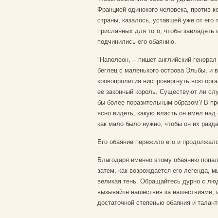
Францией одинокого человека, против к
страны, казалось, уставшей уже от его 
присланных для того, чтобы завладеть 
подчинились его обаянию.
"Наполеон, -- пишет английский генерал
беглец с маленького острова Эльбы, и в
кровопролития ниспровергнуть всю орга
ее законный король. Существуют ли слу
бы более поразительным образом? В пр
ясно видеть, какую власть он имел над 
как мало было нужно, чтобы он их разд
Его обаяние пережило его и продолжало
Благодаря именно этому обаянию попал
затем, как возрождается его легенда, 
великая тень. Обращайтесь дурно с люд
вызывайте нашествия за нашествиями, и
достаточной степенью обаяния и талант