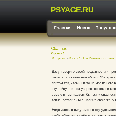
PSYAGE.RU
Главная
Новое
Популяр
Обаяние
Страница 3
Материалы
»
Гюстав Ле Бон. Психология народов 
Даву, говоря о своей преданности и пр
император сказал нам обоим: "Интересы
притом так, чтобы никто не мог из него 
эту тайну, я в том уверен, но тем не м
семью и тем подверг бы тайну опасности
тайне, оставил бы в Париже свою жену и
Надо иметь в виду именно эту удивите
чтобы объяснить себе его удивительное