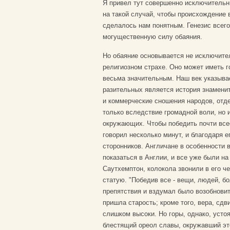
Я привел тут совершенно исключительн
на такой случай, чтобы происхождение 
сделалось нам понятным. Генезис всего
могущественную силу обаяния.
Но обаяние основывается не исключител
религиозном страхе. Оно может иметь г
весьма значительным. Наш век указыва
разительных является история знаменит
и коммерческие сношения народов, отде
только вследствие громадной воли, но и
окружающих. Чтобы победить почти все
говорил несколько минут, и благодаря 
сторонников. Англичане в особенности в
показаться в Англии, и все уже были на
Саутхемптон, колокола звонили в его че
статую. "Победив все - вещи, людей, бо
препятствия и вздумал было возобновит
пришла старость; кроме того, вера, сдв
слишком высоки. Но горы, однако, усто
блестящий ореол славы, окружавший это