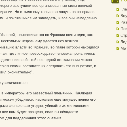
оторого выступили все организованные силы великой
Гла
тирании. Но стоило ему только взглянуть на генералов,
Вну
им, и поклявшихся им завладеть, и все они немедленно
Раз
Пси
 Уолслей, - высаживается во Франции почти один, как
Стр
 нескольких недель ему удается без всякого
Лид
низацию власти во Франции, во главе которой находился
Ма
чаи, где личное превосходство человека проявлялось
одолжении всей этой последней его кампании можно
союзниками, заставляя их следовать его инициативе, и
авил окончательно".
 увеличиваться.
 в императоры его безвестный племянник. Наблюдая
мы можем убедиться, насколько еще могущественна его
ьми сколько вам угодно, убивайте их миллионами,
 все вам будет прощено, если вы обладаете
ом для поддержания этого обаяния.