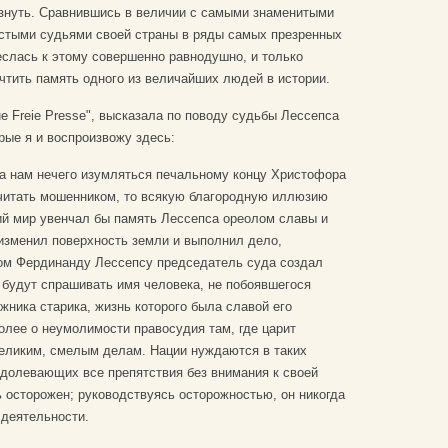
езнуть. Сравнившись в величии с самыми знаменитыми
остыми судьями своей страны в ряды самых презренных
неслась к этому совершенно равнодушно, и только
чтить память одного из величайших людей в истории.
e Freie Presse", высказала по поводу судьбы Лессепса
рые я и воспроизвожу здесь:
а нам нечего изумляться печальному концу Христофора
читать мошенником, то всякую благородную иллюзию
ий мир увенчал бы память Лессепса ореолом славы и
 изменил поверхность земли и выполнил дело,
ом Фердинанду Лессепсу председатель суда создал
а будут спрашивать имя человека, не побоявшегося
ржника старика, жизнь которого была славой его
более о неумолимости правосудия там, где царит
великим, смелым делам. Нации нуждаются в таких
долевающих все препятствия без внимания к своей
ь осторожен; руководствуясь осторожностью, он никогда
 деятельности.