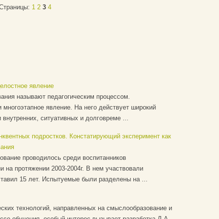
Страницы:
1
2
3
4
целостное явление
вания называют педагогическим процессом.
и многоэтапное явление. На него действует широкий
 внутренних, ситуативных и долговреме ...
квентных подростков. Констатирующий эксперимент как
вания
ование проводилось среди воспитанников
 на протяжении 2003-2004г. В нем участвовали
ставил 15 лет. Испытуемые были разделены на ...
еских технологий, направленных на смыслообразование и
се обучения, особый интерес вызывает разработка Д.А.