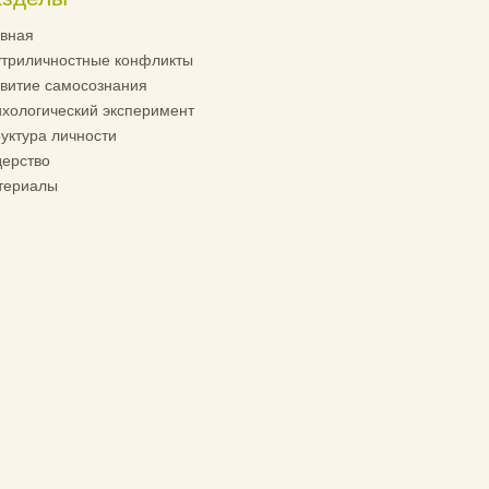
вная
триличностные конфликты
витие самосознания
хологический эксперимент
уктура личности
ерство
териалы