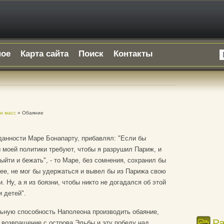
ное
Карта сайта
Поиск
Контакты
и масс
» Обаяние
еданности Маре Бонапарту, прибавлял: "Если бы
 моей политики требуют, чтобы я разрушил Париж, и
выйти и бежать", - то Маре, без сомнения, сохранил бы
енее, не мог бы удержаться и вывел бы из Парижа свою
. Ну, а я из боязни, чтобы никто не догадался об этой
 детей".
льную способность Наполеона производить обаяние,
Р
 возвращение с острова Эльбы и эту победу над