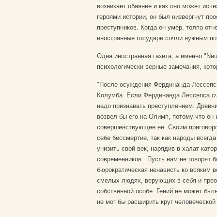
возникает обаяние и как оно может исч
героями истории, он был низвергнут пр
преступников. Когда он умер, толпа от
иностранные государи сочли нужным по
Одна иностранная газета, а именно "Neu
психологически верные замечания, кото
"После осуждения Фердинанда Лессепс
Колумба. Если Фердинанда Лессепса с
надо признавать преступлением. Древн
возвел бы его на Олимп, потому что он
совершенствующее ее. Своим приговор
себе бессмертие, так как народы всегд
унизить свой век, нарядив в халат като
современников . Пусть нам не говорят 
бюрократическая ненависть ко всяким 
смелых людях, верующих в себя и прео
собственной особе. Гений не может быт
не мог бы расширить круг человеческой