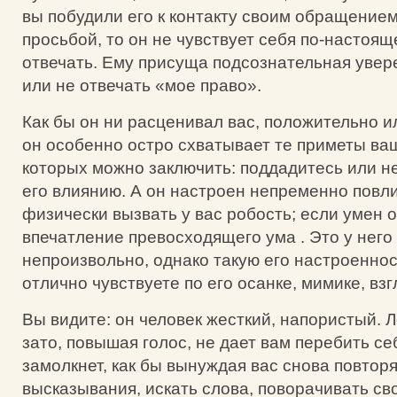
вы побудили его к контакту своим обращением
просьбой, то он не чувствует себя по-настоя
отвечать. Ему присуща подсознательная увер
или не отвечать «мое право».
Как бы он ни расценивал вас, положительно и
он особенно остро схватывает те приметы ваш
которых можно заключить: поддадитесь или н
его влиянию. А он настроен непременно повли
физически вызвать у вас робость; если умен 
впечатление превосходящего ума . Это у него
непроизвольно, однако такую его настроеннос
отлично чувствуете по его осанке, мимике, взг
Вы видите: он человек жесткий, напористый. Л
зато, повышая голос, не дает вам перебить се
замолкнет, как бы вынуждая вас снова повторя
высказывания, искать слова, поворачивать сво