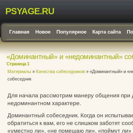
PSYAGE.RU
Главная
Новое
Популярное
Карта сайта
По
«Доминантный» и «недоминантный» со
Страница 1
Материалы
»
Качества собеседников
» «Доминантный» и «н
собеседник
Для начала рассмотрим манеру общения при 
недоминантном характере.
Доминантный собеседник. Когда он испытыва
обратиться к вам, его не слишком заботят со
«уместно ли», «не помешаю ли», «поймут ли» и