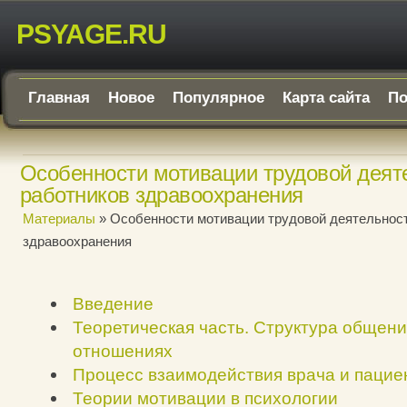
PSYAGE.RU
Главная
Новое
Популярное
Карта сайта
По
Особенности мотивации трудовой деят
работников здравоохранения
Материалы
» Особенности мотивации трудовой деятельнос
здравоохранения
Введение
Теоретическая часть. Структура общен
отношениях
Процесс взаимодействия врача и пацие
Теории мотивации в психологии