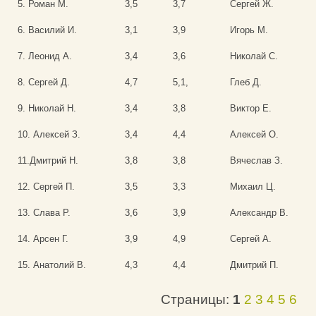
5. Роман М.
3,5
3,7
Сергей Ж.
6. Василий И.
3,1
3,9
Игорь М.
7. Леонид А.
3,4
3,6
Николай С.
8. Сергей Д.
4,7
5,1,
Глеб Д.
9. Николай Н.
3,4
3,8
Виктор Е.
10. Алексей З.
3,4
4,4
Алексей О.
11.Дмитрий Н.
3,8
3,8
Вячеслав З.
12. Сергей П.
3,5
3,3
Михаил Ц.
13. Слава Р.
3,6
3,9
Александр В.
14. Арсен Г.
3,9
4,9
Сергей А.
15. Анатолий В.
4,3
4,4
Дмитрий П.
Страницы:
1
2
3
4
5
6