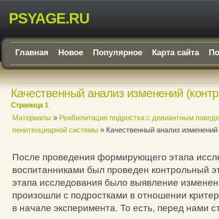
PSYAGE.RU
Главная
Новое
Популярное
Карта сайта
По
Качественный анализ изменений (контр
Страница 1
Материалы
»
Реабилитация подростка с девиантным поведе
пенитенциарной системы
» Качественный анализ изменений 
После проведения формирующего этапа иссл
воспитанниками был проведен контрольный э
этапа исследования было выявление изменен
произошли с подростками в отношении крите
в начале эксперимента. То есть, перед нами с