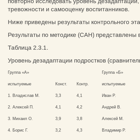
повторно исследовать уровень дезадаптации,
тревожности и самооценку воспитанников.
Ниже приведены результаты контрольного эта
Результаты по методике (САН) представлены в
Таблица 2.3.1.
Уровень дезадаптации подростков (сравнител
Группа «А»
Группа «Б»
испытуемые
Конст.
Контр.
испытуемые
1. Владислав М.
3,3
4,1
Иван Р.
2. Алексей П.
4,1
4,2
Андрей В.
3. Михаил О.
3,9
3,8
Алексей М.
4. Борис Г.
3,2
4,3
Владимир Р.