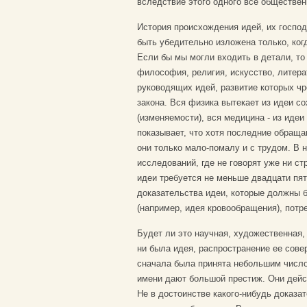
вследствие этого одного все обществен
История происхождения идей, их господ
быть убедительно изложена только, ко
Если бы мы могли входить в детали, то
философия, религия, искусство, литера
руководящих идей, развитие которых чр
закона. Вся физика вытекает из идеи со
(изменяемости), вся медицина - из идеи
показывает, что хотя последние обращ
они только мало-помалу и с трудом. В н
исследований, где не говорят уже ни ст
идеи требуется не меньше двадцати пят
доказательства идеи, которые должны 
(например, идея кровообращения), потр
Будет ли это научная, художественная,
ни была идея, распространение ее сове
сначала была принята небольшим число
имени дают большой престиж. Они дейс
Не в достоинстве какого-нибудь доказ