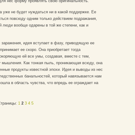
ля нес форму проявлять свою оригинальность.
а уже не будет нуждаться ни в какой поддержке. Ее
аться повсюду одним только действием подражания,
й люди вообще одарены в той же степени, как и
 заражения, идея вступает в фазу, приводящую ее
принимает ее скоро. Она приобретает тогда
коряющую ей все умы, создавая, вместе с тем,
 мышления. Как тонкая пыль, проникающая всюду, она
енные продукты известной эпохи. Идея и выводы из нес
следственных банальностей, который навязывается нам
ошла в область чувства, что впредь ее ограждает на
траницы:
1
2
3
4
5