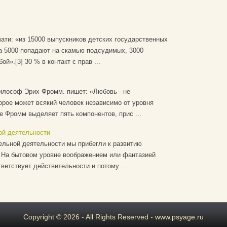
чати: «из 15000 выпускников детских государственных
да 5000 попадают на скамью подсудимых, 3000
й».[3] 30 % в контакт с прав ...
философ Эрих Фромм. пишет: «Любовь - не
орое может всякий человек независимо от уровня
е Фромм выделяет пять компонентов, прис ...
ой деятельности
ельной деятельности мы прибегли к развитию
. На бытовом уровне воображением или фантазией
тветствует действительности и потому ...
Copyright © 2026 - All Rights Reserved - www.psyage.ru