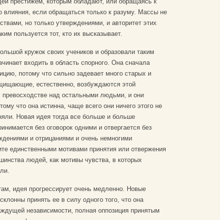
еи престижем, которым обладают, или обращаясь к
о влияния, если обращаться только к разуму. Массы не
ствами, но только утверждениями, и авторитет этих
ким пользуется тот, кто их высказывает.
ольшой кружок своих учеников и образовали таким
ачинает входить в область спорного. Она сначала
цию, потому что сильно задевает много старых и
щищающие, естественно, возбуждаются этой
х превосходстве над остальными людьми, и они
ому что она истинна, чаще всего они ничего этого не
иняли. Новая идея тогда все больше и больше
ринимается без оговорок одними и отвергается без
ждениями и отрицаниями и очень немногими
жите единственными мотивами принятия или отвержения
шинства людей, как мотивы чувства, в которых
ли.
там, идея прогрессирует очень медленно. Новые
склонны принять ее в силу одного того, что она
аждущей независимости, полная оппозиция принятым