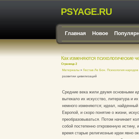
PSYAGE.RU
Главная
Новое
Популяр
Как изменяются психологические че
Страница 2
Материалы
»
Гюстав Ле Бон. Психология народов 
развитии цивилизаций
Средние века жили двумя основными ид
вытекало их искусство, литература и их
немного изменяются; идеал, найденный 
Европой, и скоро понятие о жизни, иск
преобразовываться. Потом начинает кол
собой постепенно откровенную истину, 
время старые религиозные идеи явно ок