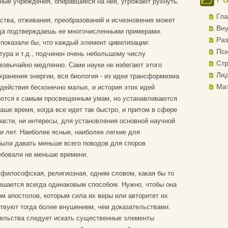
ные учреждения, опиравшиеся на нее, угрожают рухнуть.
Гла
ства, отживания, преобразований и исчезновения может
Вну
гда подтверждаешь ее многочисленными примерами.
Раз
 показали бы, что каждый элемент цивилизации:
Пси
тура и т.д., подчинен очень небольшому числу
Стр
езвычайно медленно. Сами науки не избегают этого
Лид
хранения энергии, вся биология - из идеи трансформизма
Ма
 действия бесконечно малых, и история этих идей
аются к самым просвещенным умам, но устанавливаются
аше время, когда все идет так быстро, и притом в сфере
расти, ни интересы, для установления основной научной
и лет. Наиболее ясные, наиболее легкие для
были давать меньше всего поводов для споров
ебовали не меньше времени.
 философская, религиозная, одним словом, какая бы то
ршается всегда одинаковым способом. Нужно, чтобы она
м апостолов, которым сила их веры или авторитет их
твуют тогда более внушением, чем доказательствами.
ательства следует искать существенные элементы