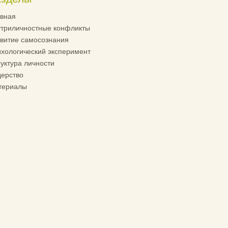
вная
триличностные конфликты
витие самосознания
хологический эксперимент
уктура личности
ерство
териалы