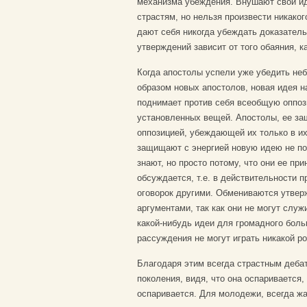
механизма убеждения. Внушают свои ид
страстям, но нельзя произвести никаког
дают себя никогда убеждать доказатель
утверждений зависит от того обаяния, ка
Когда апостолы успели уже убедить неб
образом новых апостолов, новая идея н
поднимает против себя всеобщую оппози
установленных вещей. Апостолы, ее за
оппозицией, убеждающей их только в и
защищают с энергией новую идею не пот
знают, но просто потому, что они ее пр
обсуждается, т.е. в действительности п
оговорок другими. Обмениваются утвер
аргументами, так как они не могут слу
какой-нибудь идеи для громадного боль
рассуждения не могут играть никакой ро
Благодаря этим всегда страстным деба
поколения, видя, что она оспаривается, 
оспаривается. Для молодежи, всегда ж