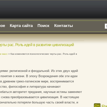
ное
Карта сайта
Поиск
Контакты
рты рас. Роль идей в развитии цивилизаций
и масс
» Как изменяются психологические черты рас. Роль идей в
еями: религиозной и феодальной. Из этих двух идей
 понятия о жизни. В эпоху Возрождения обе эти идеи
в древнем греко-латинском мире, воспринимается
усство, философия и литература начинают
ебаться авторитет предания, научные истины заменяют
и снова преобразовывается цивилизация. В настоящее
ончательно потеряли большую часть своей власти, и
Р