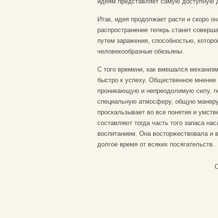
идеям представляет самую доступную д
Итак, идея продолжает расти и скоро он
распространение теперь станет соверш
путем заражения, способностью, которо
человекообразные обезьяны.
С того времени, как вмешался механизм
быстро к успеху. Общественное мнение 
проникающую и непреодолимую силу, по
специальную атмосферу, общую манеру
проскальзывает во все понятия и умств
составляют тогда часть того запаса на
воспитанием. Она восторжествовала и в
долгое время от всяких посягательств.
С