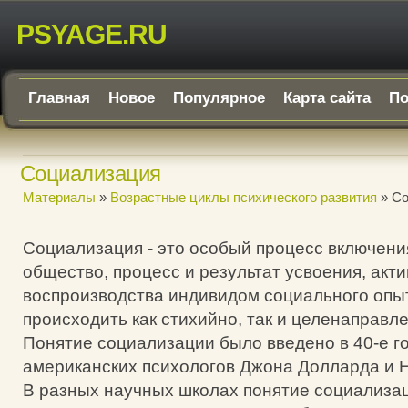
PSYAGE.RU
Главная
Новое
Популярное
Карта сайта
По
Социализация
Материалы
»
Возрастные циклы психического развития
» Со
Социализация - это особый процесс включени
общество, процесс и результат усвоения, акти
воспроизводства индивидом социального опы
происходить как стихийно, так и целенаправле
Понятие социализации было введено в 40-е г
американских психологов Джона Долларда и 
В разных научных школах понятие социализа