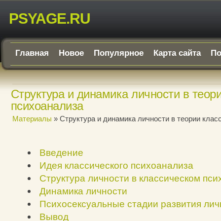
PSYAGE.RU
Главная
Новое
Популярное
Карта сайта
По
Структура и динамика личности в теор
психоанализа
Материалы
» Структура и динамика личности в теории клас
Введение
Идея классического психоанализа
Структура личности в классическом пс
Динамика личности
Психосексуальные стадии развития лич
Вывод