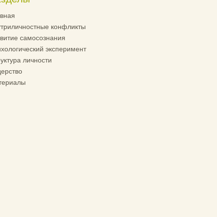
вная
триличностные конфликты
витие самосознания
хологический эксперимент
уктура личности
ерство
териалы