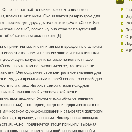
Гла
. Он включает всё то психическое, что является
ии, включая инстинкты. Оно является резервуаром для
Вну
ет энергию для двух других систем («Я» и «Сверх-Я»).
Раз
й реальностью", поскольку она отражает внутренний
Пси
т об объективной реальности. [6]
Стр
Лид
ьно примитивные, инстинктивные и врожденные аспекты
Ма
в бессознательном и тесно связано с инстинктивными
, дефекация, копуляция), которые наполняют наше
Оно» – нечто темное, биологическое, хаотичное, не
авилам. Оно сохраняет свое центральное значение для
зни. Будучи примитивным в своей основе, оно свободно
жность или страх. Являясь самой старой исходной
рвичный принцип всей человеческой жизни –
ргии, производимой биологически обусловленными
рессивными). Последние, когда они сдерживаются и не
 в личностном функционировании и становятся фактором
ойства, к примеру, депрессии. Немедленная разрядка
ьствия. «Оно» подчиняется этому принципу, выражая
ит в сновидении - в импульсивной, иррациональной и