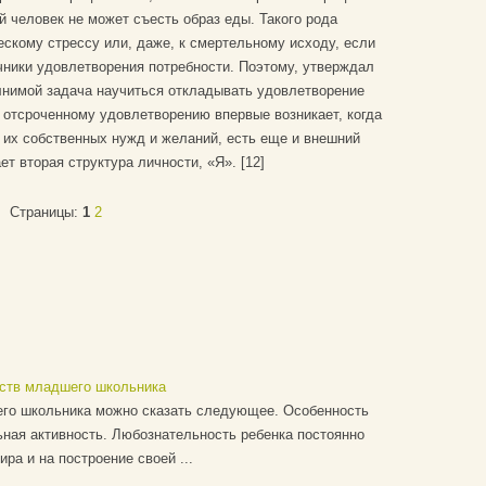
й человек не может съесть образ еды. Такого рода
скому стрессу или, даже, к смертельному исходу, если
чники удовлетворения потребности. Поэтому, утверждал
нимой задача научиться откладывать удовлетворение
 отсроченному удовлетворению впервые возникает, когда
 их собственных нужд и желаний, есть еще и внешний
ет вторая структура личности, «Я». [12]
Страницы:
1
2
еств младшего школьника
его школьника можно сказать следующее. Особенность
ьная активность. Любознательность ребенка постоянно
ра и на построение своей ...