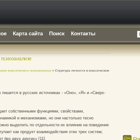
ное
Карта сайта
Поиск
Контакты
м психоанализе
ории классического психоанализа
» Структура личности в классическом
к пишется в русских источниках - «Оно», «Я» и «Сверх-
дает собственными функциями, свойствами,
намикой и механизмами, но они настолько тесно
ожно выделить по отдельности их влияние на поведение
тупает как продукт взаимодействия этих трех систем;
Р
т без двух других» [11].