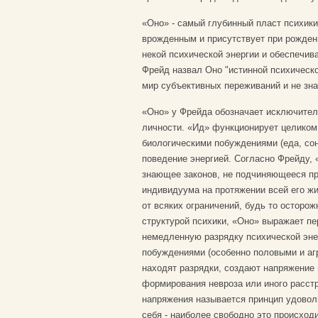
«Оно» - самый глубинный пласт психики
врожденным и присутствует при рожден
некой психической энергии и обеспечива
Фрейд назвал Оно "истинной психическо
мир субъективных переживаний и не знае
«Оно» у Фрейда обозначает исключител
личности. «Ид» функционирует целиком 
биологическими побуждениями (еда, сон
поведение энергией. Согласно Фрейду, «
знающее законов, не подчиняющееся пр
индивидуума на протяжении всей его жи
от всяких ограничений, будь то осторо
структурой психики, «Оно» выражает пе
немедленную разрядку психической эне
побуждениями (особенно половыми и аг
находят разрядки, создают напряжение
формирования невроза или иного расстр
напряжения называется принцип удовол
себя - наиболее свободно это происход