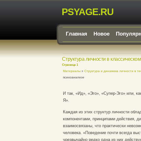
PSYAGE.RU
Главная
Новое
Популяр
Структура личности в классическо
Страница 1
Материалы
»
Структура и динамика личности в те
психоанализе
И так, «Ид», «Эго», «Супер-Эго» или, ка
Я».
Каждая из этих структур личности обла
компонентами, принципами действия, ди
взаимосвязаны, что практически невозм
человека. «Поведение почти всегда выс
чрезвычайно редко одна из них действуе