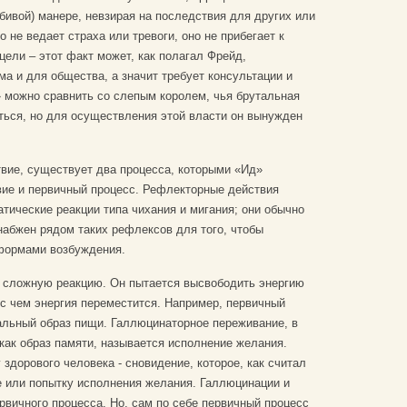
ивой) манере, невзирая на последствия для других или
не ведает страха или тревоги, оно не прибегает к
ели – этот факт может, как полагал Фрейд,
а и для общества, а значит требует консультации и
» можно сравнить со слепым королем, чья брутальная
ться, но для осуществления этой власти он вынужден
твие, существует два процесса, которыми «Ид»
вие и первичный процесс. Рефлекторные действия
ические реакции типа чихания и мигания; они обычно
набжен рядом таких рефлексов для того, чтобы
формами возбуждения.
 сложную реакцию. Он пытается высвободить энергию
 с чем энергия переместится. Например, первичный
альный образ пищи. Галлюцинаторное переживание, в
ак образ памяти, называется исполнение желания.
здорового человека - сновидение, которое, как считал
е или попытку исполнения желания. Галлюцинации и
рвичного процесса. Но, сам по себе первичный процесс