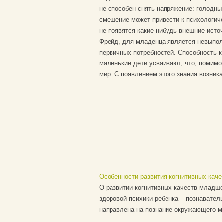
не способен снять напряжение: голодны
смешение может привести к психологиче
не появятся какие-нибудь внешние исто
Фрейд, для младенца является невыпол
первичных потребностей. Способность к
маленькие дети усваивают, что, помимо
мир. С появлением этого знания возника
Особенности развития когнитивных кач
О развитии когнитивных качеств младш
здоровой психики ребенка – познавател
направлена на познание окружающего ми