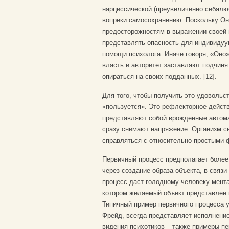
нарциссической (преувеличенно себялюб
вопреки самосохранению. Поскольку Оно 
предосторожностям в выражении своей ц
представлять опасность для индивидуум
помощи психолога. Иначе говоря, «Оно
власть и авторитет заставляют подчиня
опираться на своих подданных. [12].
Для того, чтобы получить это удовольс
«пользуется». Это рефлекторное дейст
представляют собой врожденные автомат
сразу снимают напряжение. Организм с
справляться с относительно простыми 
Первичный процесс предполагает более
через создание образа объекта, в связи
процесс даст голодному человеку мент
котором желаемый объект представлен к
Типичный пример первичного процесса у 
Фрейд, всегда представляет исполнени
видения психотиков – также примеры пе