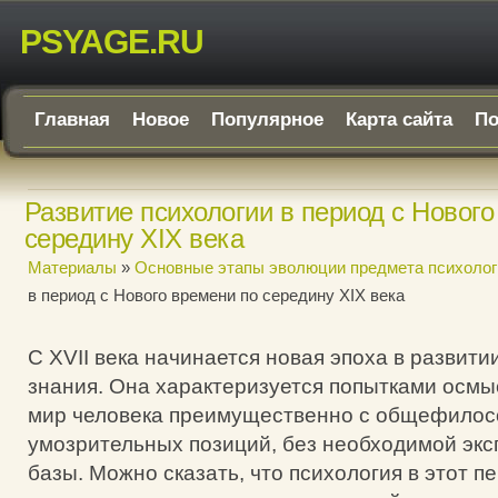
PSYAGE.RU
Главная
Новое
Популярное
Карта сайта
По
Развитие психологии в период с Нового
середину XIX века
Материалы
»
Основные этапы эволюции предмета психолог
в период с Нового времени по середину XIX века
С XVII века начинается новая эпоха в развити
знания. Она характеризуется попытками осм
мир человека преимущественно с общефилос
умозрительных позиций, без необходимой эк
базы. Можно сказать, что психология в этот пе