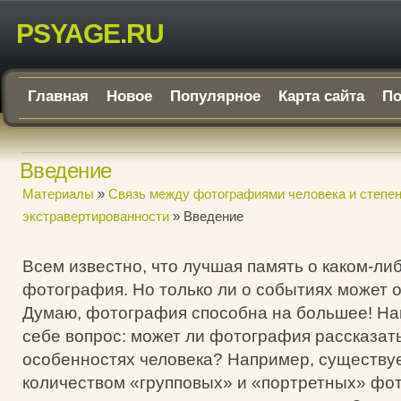
PSYAGE.RU
Главная
Новое
Популярное
Карта сайта
По
Введение
Материалы
»
Связь между фотографиями человека и степен
экстравертированности
» Введение
Всем известно, что лучшая память о каком-ли
фотография. Но только ли о событиях может 
Думаю, фотография способна на большее! На
себе вопрос: может ли фотография рассказать
особенностях человека? Например, существуе
количеством «групповых» и «портретных» фо