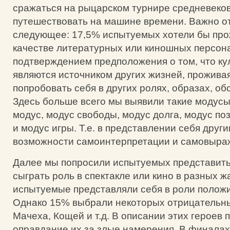
сражаться на рыцарском турнире средневековь
путешествовать на машине времени. Важно о
следующее: 17,5% испытуемых хотели бы про
качестве литературных или киношных персона
подтверждением предположения о том, что ку
являются источником других жизней, прожива
попробовать себя в других ролях, образах, об
Здесь больше всего мы выявили такие модусы
модус, модус свободы, модус долга, модус по
и модус игры. Т.е. в представлении себя друг
возможности самоинтерпретации и самовыра
Далее мы попросили испытуемых представить
сыграть роль в спектакле или кино в разных ж
испытуемые представляли себя в роли положи
Однако 15% выбрали некоторых отрицательн
Мачеха, Кощей и т.д. В описании этих героев 
оправдание их за злые намерения. В финалах