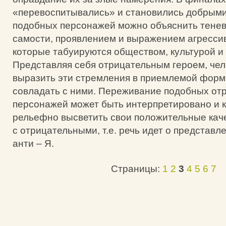
«перевоспитывались» и становились добрыми
подобных персонажей можно объяснить тене
самости, проявлением и выражением агресси
которые табуируются обществом, культурой и
Представляя себя отрицательным героем, чел
выразить эти стремления в приемлемой форм
совладать с ними. Переживание подобных от
персонажей может быть интерпретировано и к
рельефно высветить свои положительные кач
с отрицательными, т.е. речь идет о представл
анти – Я.
Страницы:
1
2
3
4
5
6
7