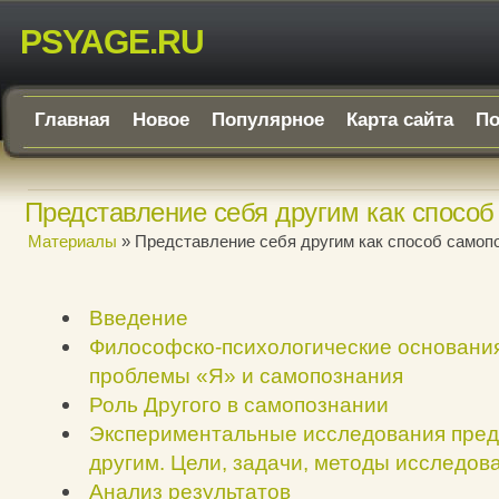
PSYAGE.RU
Главная
Новое
Популярное
Карта сайта
По
Представление себя другим как способ
Материалы
» Представление себя другим как способ самоп
Введение
Философско-психологические основани
проблемы «Я» и самопознания
Роль Другого в самопознании
Экспериментальные исследования пред
другим. Цели, задачи, методы исследов
Анализ результатов