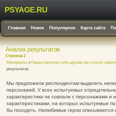
PSYAGE.RU
Главная
Новое
Популярное
Карта сайта
По
Анализ результатов
Страница 2
Материалы
»
Представление себя другим как способ самоп
результатов
Мы предложили респондентам выделить нел
персонажей. У всех испытуемых отрицательны
характеристики не совпали с персонажами и 
характеристиками, на которых испытуемые по
бы походить. Нелюбимые герои описываются 