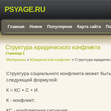
PSYAGE.RU
Главная
Новое
Популярное
Карта сайта
По
Структура юридического конфликта
Страница 1
Материалы
»
Юридический конфликт
» Структура юридичес
Структура социального конфликта может быт
следующей формулой:
К = КС + С + И.
К - конфликт;
КС - конфликтная ситуация;