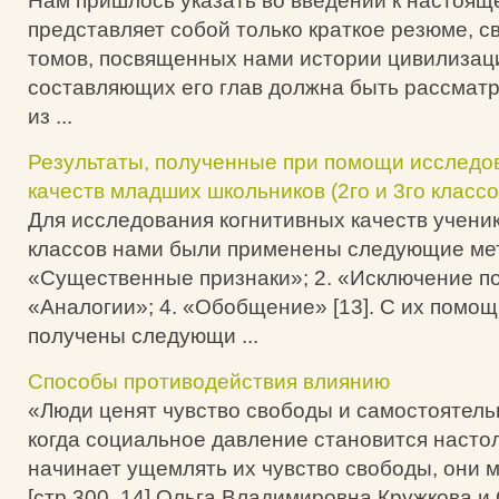
Нам пришлось указать во введении к настояще
представляет собой только краткое резюме, с
томов, посвященных нами истории цивилизаци
составляющих его глав должна быть рассматр
из ...
Результаты, полученные при помощи исследо
качеств младших школьников (2го и 3го классо
Для исследования когнитивных качеств ученик
классов нами были применены следующие мет
«Существенные признаки»; 2. «Исключение по
«Аналогии»; 4. «Обобщение» [13]. С их помо
получены следующи ...
Способы противодействия влиянию
«Люди ценят чувство свободы и самостоятель
когда социальное давление становится насто
начинает ущемлять их чувство свободы, они м
[стр.300, 14] Ольга Владимировна Кружкова и