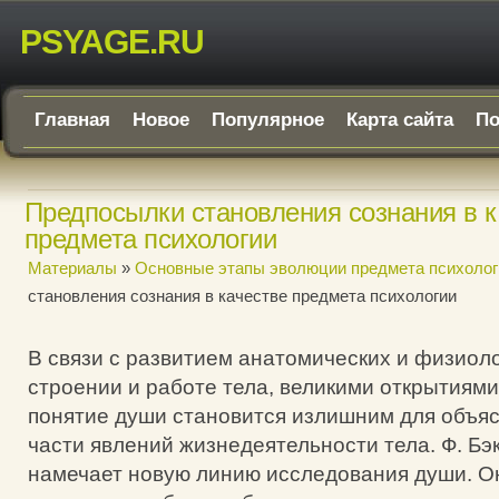
PSYAGE.RU
Главная
Новое
Популярное
Карта сайта
По
Предпосылки становления сознания в к
предмета психологии
Материалы
»
Основные этапы эволюции предмета психолог
становления сознания в качестве предмета психологии
В связи с развитием анатомических и физиоло
строении и работе тела, великими открытиям
понятие души становится излишним для объя
части явлений жизнедеятельности тела. Ф. Бэк
намечает новую линию исследования души. Он