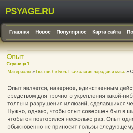
PSYAGE.RU
Главная
Новое
Популярное
Карта сайта
По
Опыт
Страница 1
Материалы
»
Гюстав Ле Бон. Психология народов и масс
» 
Опыт является, наверное, единственным дей
средством для прочного укрепления какой-ниб
толпы и разрушения иллюзий, сделавшихся ч
Нужно, однако, чтобы опыт совершен был в ш
чтобы он повторился несколько раз. Опыт одн
обыкновенно нс приносит пользы следующему