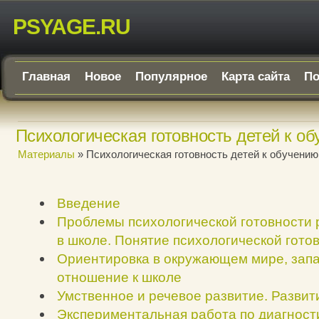
PSYAGE.RU
Главная
Новое
Популярное
Карта сайта
По
Психологическая готовность детей к о
Материалы
» Психологическая готовность детей к обучению
Введение
Проблемы психологической готовности 
в школе. Понятие психологической гото
Ориентировка в окружающем мире, запа
отношение к школе
Умственное и речевое развитие. Разви
Экспериментальная работа по диагност