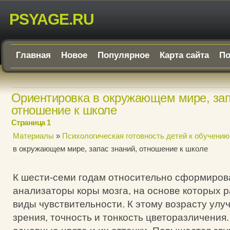
PSYAGE.RU
Главная
Новое
Популярное
Карта сайта
По
Ориентировка в окружающем мире, зап
отношение к школе
Страница 1
Материалы
»
Психологическая готовность детей к обучению
в окружающем мире, запас знаний, отношение к школе
К шести-семи годам относительно сформиров
анализаторы коры мозга, на основе которых 
виды чувствительности. К этому возрасту улу
зрения, точность и тонкость цветоразличения.