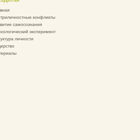
вная
триличностные конфликты
витие самосознания
хологический эксперимент
уктура личности
ерство
териалы