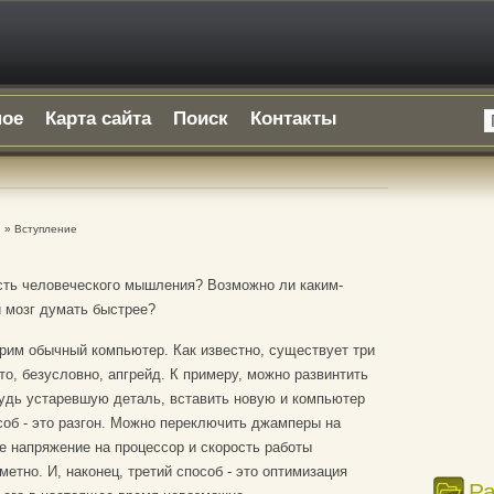
ное
Карта сайта
Поиск
Контакты
и
» Вступление
сть человеческого мышления? Возможно ли каким-
 мозг думать быстрее?
трим обычный компьютер. Как известно, существует три
это, безусловно, апгрейд. К примеру, можно развинтить
будь устаревшую деталь, вставить новую и компьютер
соб - это разгон. Можно переключить джамперы на
е напряжение на процессор и скорость работы
етно. И, наконец, третий способ - это оптимизация
Р