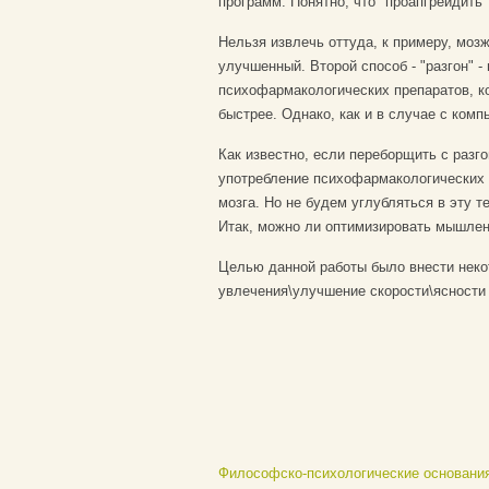
программ. Понятно, что "проапгрейдить
Нельзя извлечь оттуда, к примеру, моз
улучшенный. Второй способ - "разгон" 
психофармакологических препаратов, к
быстрее. Однако, как и в случае с комп
Как известно, если переборщить с разг
употребление психофармакологических 
мозга. Но не будем углубляться в эту т
Итак, можно ли оптимизировать мышлени
Целью данной работы было внести неко
увлечения\улучшение скорости\ясност
Философско-психологические основани