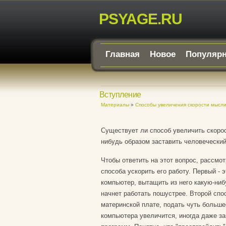
PSYAGE.RU
Главная
Новое
Популяр
Вступление
Материалы
»
Способы увеличения скорости мысл
Существует ли способ увеличить скоро
нибудь образом заставить человеческий
Чтобы ответить на этот вопрос, рассмо
способа ускорить его работу. Первый - 
компьютер, вытащить из него какую-ни
начнет работать пошустрее. Второй спо
материнской плате, подать чуть больше
компьютера увеличится, иногда даже зам