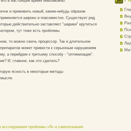
" его в настоящее время невозможно.
Гла
жечок и приживить новый, каким-нибудь образом
Вну
- применяется широко и повсеместно. Существует ряд
Раз
оторые действительно заставляют "шарики" крутиться
Пси
ьютером, тут тоже есть проблемы.
Стр
оном, то можно сжечь процессор. Так и длительное
Лид
препаратов может привести к серьезным нарушениям
Ма
ему, а перейдем к третьему способу - "оптимизации".
е? И, главное, как это сделать?
торую ясность в некоторые методы
и мысли.
я исследования проблемы «Я» и самопознания