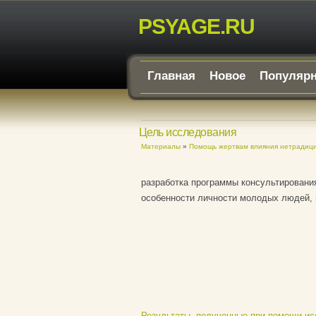
PSYAGE.RU
Главная
Новое
Популяр
Цель исследования
Материалы
»
Помощь жертвам влияния нетрадици
разработка программы консультировани
особенности личности молодых людей, 
Результаты, полученные при помощи ис