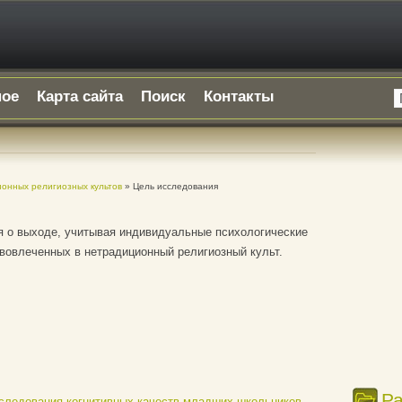
ное
Карта сайта
Поиск
Контакты
онных религиозных культов
» Цель исследования
я о выходе, учитывая индивидуальные психологические
вовлеченных в нетрадиционный религиозный культ.
Р
следования когнитивных качеств младших школьников