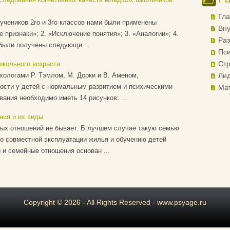
Гла
учеников 2го и 3го классов нами были применены
Вну
признаки»; 2. «Исключение понятия»; 3. «Аналогии»; 4.
Раз
были получены следующи ...
Пси
Стр
школьного возраста
хологами Р. Тэмлом, М. Дорки и В. Аменом,
Лид
ости у детей с нормальным развитием и психическими
Ма
ания необходимо иметь 14 рисунков: ...
ия и их виды
ых отношений не бывает. В лучшем случае такую семью
о совместной эксплуатации жилья и обучению детей
и семейные отношения основан ...
Copyright © 2026 - All Rights Reserved - www.psyage.ru