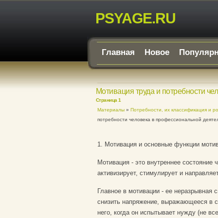
PSYAGE.RU
Главная
Новое
Популяр
Мотивация труда и потребности че
Страница 1
Материалы
»
Потребности, их классификация и р
потребности человека в профессиональной деяте
1. Мотивация и основные функции мотив
Мотивация - это внутреннее состояние ч
активизирует, стимулирует и направляет
Главное в мотивации - ее неразрывная 
снизить напряжение, выражающееся в со
него, когда он испытывает нужду (не вс