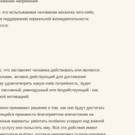
новению напряжения.
- это испытываемая человеком нехватка чего-либо,
ля поддержания нормальной жизнедеятельности.
ются:
о, что заставляет человека действовать или является
еловек, активно действующий для достижения
му удовлетворить какую-либо потребность, будет
а пассивный, равнодушный или бездействующий - как
кой мотивацией.
нно принимают решения о том, как они будут достигать
мящийся произвести благоприятное впечатление на
азные варианты: работать особенно усердно над важной
о услугу или польстить ему. Все эти действия имеют
 некоторые выборы, которые направляют усилия человека