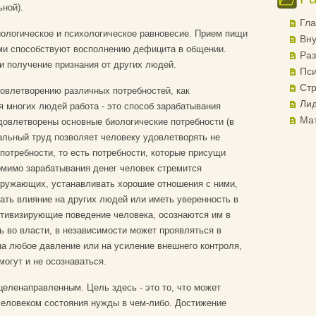
ной).
Гла
ологическое и психологическое равновесие. Прием пищи
Вну
ями способствуют восполнению дефицита в общении.
Раз
и получение признания от других людей.
Пси
Стр
овлетворению различных потребностей, как
Лид
я многих людей работа - это способ зарабатывания
Ма
довлетворены основные биологические потребности (в
альный труд позволяет человеку удовлетворять не
потребности, то есть потребности, которые присущи
омимо зарабатывания денег человек стремится
кружающих, устанавливать хорошие отношения с ними,
ать влияние на других людей или иметь уверенность в
ктивизирующие поведение человека, осознаются им в
ь во власти, в независимости может проявляться в
на любое давление или на усиление внешнего контроля,
могут и не осознаваться.
еленаправленным. Цель здесь - это то, что может
человеком состояния нужды в чем-либо. Достижение