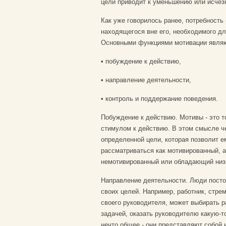
цели приводит к уменьшению или исчез
Как уже говорилось ранее, потребность 
находящегося вне его, необходимого д
Основными функциями мотивации явля
• побуждение к действию,
• направление деятельности,
• контроль и поддержание поведения.
Побуждение к действию. Мотивы - это т
стимулом к действию. В этом смысле ч
определенной цели, которая позволит е
рассматриваться как мотивированный, 
немотивированный или обладающий низ
Направление деятельности. Люди постоя
своих целей. Например, работник, стре
своего руководителя, может выбирать р
задачей, оказать руководителю какую-т
нечто общее - они представляют собой