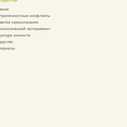
вная
триличностные конфликты
витие самосознания
хологический эксперимент
уктура личности
ерство
териалы