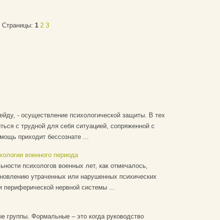
Страницы:
1
2
3
йду, - осуществление психологической защиты. В тех
иться с трудной для себя ситуацией, сопряженной с
омощь приходит бессознате ...
хологии военного периода
ности психологов военных лет, как отмечалось,
тановлению утраченных или нарушенных психических
и периферической нервной системы ...
 группы. Формальные – это когда руководство