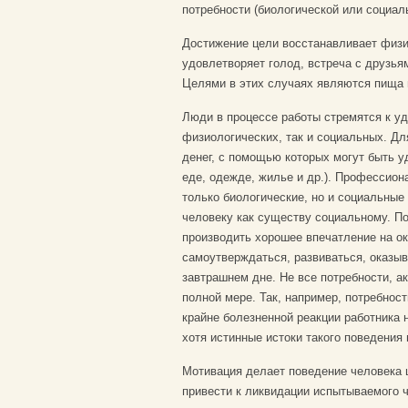
потребности (биологической или социаль
Достижение цели восстанавливает физи
удовлетворяет голод, встреча с друзь
Целями в этих случаях являются пища 
Люди в процессе работы стремятся к уд
физиологических, так и социальных. Дл
денег, с помощью которых могут быть у
еде, одежде, жилье и др.). Профессион
только биологические, но и социальные 
человеку как существу социальному. П
производить хорошее впечатление на о
самоутверждаться, развиваться, оказыв
завтрашнем дне. Не все потребности, а
полной мере. Так, например, потребност
крайне болезненной реакции работника 
хотя истинные истоки такого поведения 
Мотивация делает поведение человека ц
привести к ликвидации испытываемого 