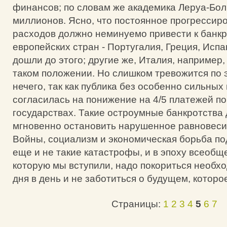
финансов; по словам же академика Леруа-Боль
миллионов. Ясно, что постоянное прогрессир
расходов должно неминуемо привести к банкр
европейских стран - Португалия, Греция, Испа
дошли до этого; другие же, Италия, например,
таком положении. Но слишком тревожится по 
нечего, так как публика без особенно сильных
согласилась на понижение на 4/5 платежей по
государствах. Такие остроумные банкротства
мгновенно остановить нарушенное равновеси
Войны, социализм и экономическая борьба п
еще и не такие катастрофы, и в эпоху всеобщ
которую мы вступили, надо покориться необх
дня в день и не заботиться о будущем, которое
Страницы:
1
2
3
4
5
6
7