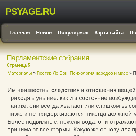
PSYAGE.RU
Главная
Новое
Популярное
Карта сайта
По
Парламентские собрания
Страница 5
Материалы
»
Гюстав Ле Бон. Психология народов и масс
» П
Им неизвестны следствия и отношения вещей
приходя в уныние, как и в состояние возбужде
панике, они всегда хватают или слишком высо
низко и не придерживаются никогда должной 
Более подвижные, нежели вода, они отражают 
принимают все формы. Какую же основу для п