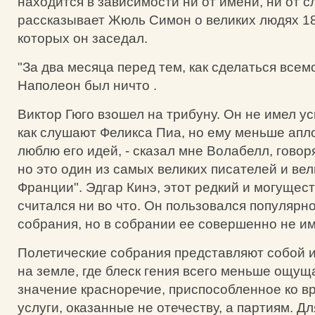
находится в зависимости ни от имени, ни от с
рассказывает Жюль Симон о великих людях 18
которых он заседал.
"За два месяца перед тем, как сделаться все
Наполеон был ничто .
Виктор Гюго взошел на трибуну. Он не имел ус
как слушают Феликса Пиа, но ему меньше апл
люблю его идей, - сказал мне Волабелл, говоря
но это один из самых великих писателей и ве
Франции". Эдгар Кинэ, этот редкий и могущес
считался ни во что. Он пользовался популярн
собрания, но в собрании ее совершенно не им
Полетические собрания представляют собой 
на земле, где блеск гения всего меньше ощущ
значение красноречие, приспособленное ко вр
услуги, оказанные не отечеству, а партиям. Д