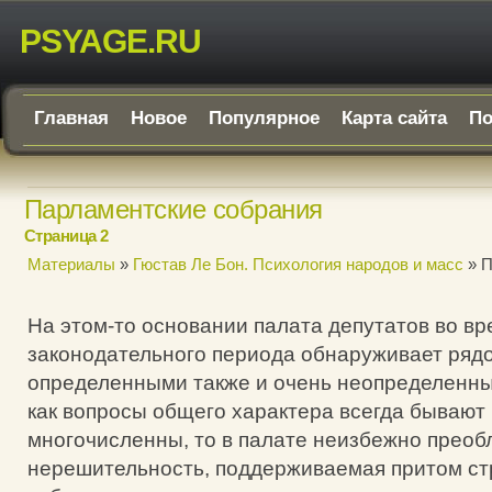
PSYAGE.RU
Главная
Новое
Популярное
Карта сайта
По
Парламентские собрания
Страница 2
Материалы
»
Гюстав Ле Бон. Психология народов и масс
» П
На этом-то основании палата депутатов во вр
законодательного периода обнаруживает рядо
определенными также и очень неопределенны
как вопросы общего характера всегда бывают
многочисленны, то в палате неизбежно преоб
нерешительность, поддерживаемая притом ст