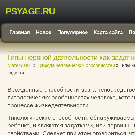
PSYAGE.RU
Главная
Новое
Популярное
Карта сайта
По
Типы нервной деятельности как задатк
Материалы
»
Природа человеческих способностей
» Типы н
задатки
Врожденные способности мозга непосредстве
типологических особенностях человека, кото
процессе жизнедеятельности.
Типологические способности, обнаруживаемы
ребенка, и являются задатками, или первичн
свойствами. Следует при этом оговориться, ч