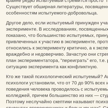
крайне редко испытуемый стремится просто "п
Существует обширная литературы, посвящен
особенностям испытуемого-добровольца.
Другое дело, если испытуемый принужден уча
эксперименте. В исследованиях, посвященных
показано, что большинство испытуемых, прин
привлеченных к участию в эксперименте, прот
относились к эксперименту критично, а к экс
враждебно и недоверчиво. Зачастую они стре
план экспериментатора, "переиграть" его, т.е
ситуацию эксперимента как конфликтную.
Кто же такой психологический испытуемый? 
психологи установили, что от 70 до 90% всех
поведения человека проводилось с испытуем
колледжей, причем большинство из них — сту
Поэтому неслучайно скептики называют психо
студентах-второкурсниках и белых крысах". 