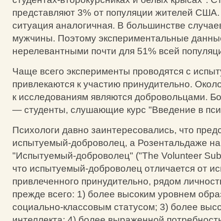
представляют 3% от популяции жителей США. 
ситуация аналогичная. В большинстве случае
мужчины. Поэтому экспериментальные данные
нерелевантными почти для 51% всей популяц
Чаще всего эксперименты проводятся с испы
привлекаются к участию принудительно. Око
к исследованиям являются добровольцами. Бо
— студенты, слушающие курс "Введение в пси
Психологи давно заинтересовались, что пред
испытуемый-доброволец, а Розентальдаже на
"Испытуемый-доброволец" ("The Volunteer Subj
что испытуемый-доброволец отличается от ис
привлеченного принудительно, рядом личност
прежде всего: 1) более высоким уровнем обра
социально-классовым статусом; 3) более выс
интеллекта; 4) более выраженной потребност