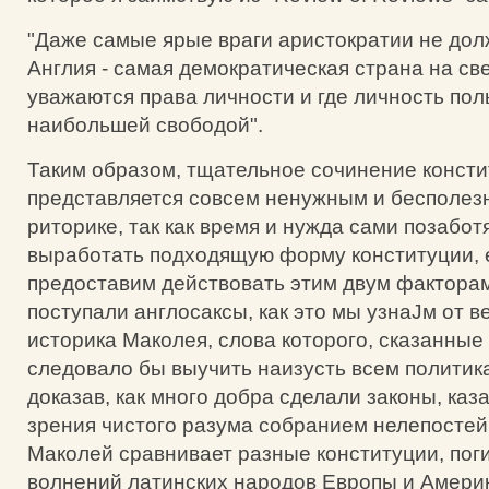
"Даже самые ярые враги аристократии не дол
Англия - самая демократическая страна на све
уважаются права личности и где личность пол
наибольшей свободой".
Таким образом, тщательное сочинение конст
представляется совсем ненужным и бесполез
риторике, так как время и нужда сами позабот
выработать подходящую форму конституции, 
предоставим действовать этим двум факторам
поступали англосаксы, как это мы узнаЈм от в
историка Маколея, слова которого, сказанные 
следовало бы выучить наизусть всем политика
доказав, как много добра сделали законы, каз
зрения чистого разума собранием нелепостей
Маколей сравнивает разные конституции, пог
волнений латинских народов Европы и Америк