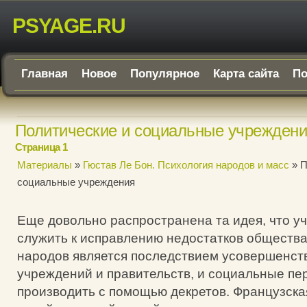
PSYAGE.RU
Главная
Новое
Популярное
Карта сайта
По
Политические и социальные учрежден
Страница 1
Материалы
»
Гюстав Ле Бон. Психология народов и масс
» П
социальные учреждения
Еще довольно распространена та идея, что у
служить к исправлению недостатков общества,
народов является последствием усовершенст
учреждений и правительств, и социальные п
производить с помощью декретов. Французск