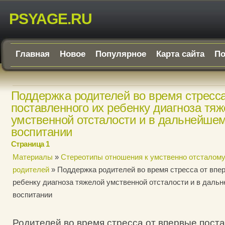
PSYAGE.RU
Главная
Новое
Популярное
Карта сайта
По
Поддержка родителей во время стресс
поставленного их ребенку диагноза тя
умственной отсталости и в дальнейшем
воспитании
Страница 1
Материалы
»
Стереотипы отношения к умственно отсталому
родителей
» Поддержка родителей во время стресса от впе
ребенку диагноза тяжелой умственной отсталости и в дальн
воспитании
Родителей во время стресса от впервые пост