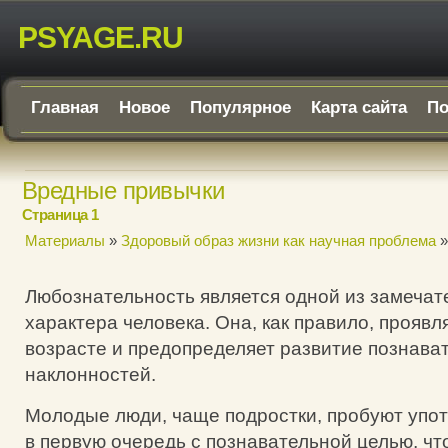
PSYAGE.RU
Главная
Новое
Популярное
Карта сайта
По
Вредные привычки
Страница 1
Материалы
»
Здоровый образ жизни как научная проблема
»
Любознательность является одной из замечат
характера человека. Она, как правило, проявл
возрасте и предопределяет развитие познава
наклонностей.
Молодые люди, чаще подростки, пробуют упот
в первую очередь с познавательной целью, чт