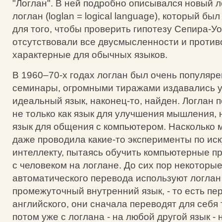
"Логлан". В ней подробно описывался новый л
логлан (loglan = logical language), который б
для того, чтобы проверить гипотезу Сепира-У
отсутствовали все двусмысленности и против
характерные для обычных языков.
В 1960–70-х годах логлан был очень популяр
семинары, огромными тиражами издавались у
идеальный язык, наконец-то, найден. Логлан
не только как язык для улучшения мышления, 
язык для общения с компьютером. Насколько м
даже проводила какие-то эксперименты по ис
интеллекту, пытаясь обучить компьютерные 
с человеком на логлане. До сих пор некоторы
автоматического перевода используют логлан
промежуточный внутренний язык, - то есть пе
английского, они сначала переводят для себя т
потом уже с логлана - на любой другой язык - 