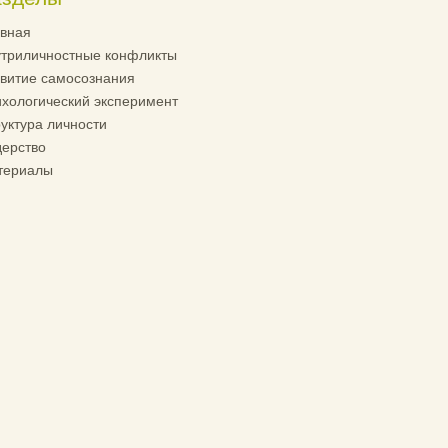
вная
триличностные конфликты
витие самосознания
хологический эксперимент
уктура личности
ерство
териалы