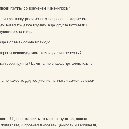
 твоей группы со временем изменилось?
али трактовку религиозных вопросов, которые им
адумывались даже изучать еще другие источники.
дующего характера:
 еще более высокую Истину?
стороны исповедуемого тобой учения неверны?
ки твоей группы? Если ты не знаешь деталей, как ты
, а не какое-то другое учение является самой высшей
оего "Я", восстановить те мысли, чувства, аспекты
 подавляет, и проанализировать ценности и верования,