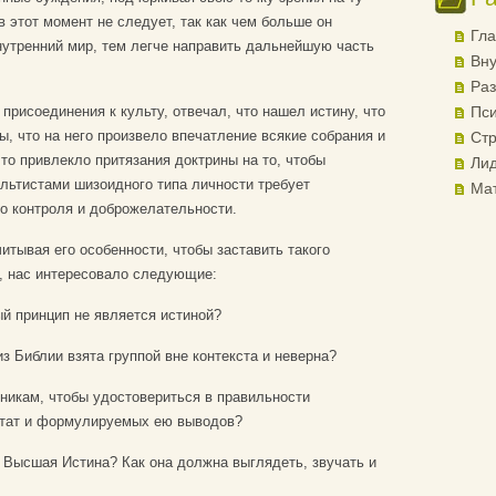
 этот момент не следует, так как чем больше он
Гла
нутренний мир, тем легче направить дальнейшую часть
Вну
Раз
присоединения к культу, отвечал, что нашел истину, что
Пси
ы, что на него произвело впечатление всякие собрания и
Стр
то привлекло притязания доктрины на то, чтобы
Лид
ультистами шизоидного типа личности требует
Ма
о контроля и доброжелательности.
итывая его особенности, чтобы заставить такого
и, нас интересовало следующие:
ый принцип не является истиной?
из Библии взята группой вне контекста и неверна?
никам, чтобы удостовериться в правильности
итат и формулируемых ею выводов?
м Высшая Истина? Как она должна выглядеть, звучать и