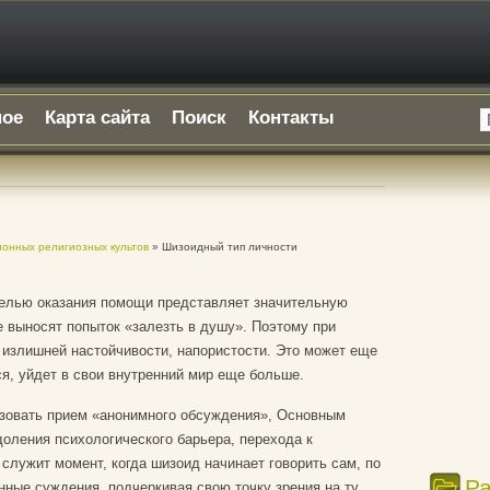
ное
Карта сайта
Поиск
Контакты
онных религиозных культов
» Шизоидный тип личности
 целью оказания помощи представляет значительную
е выносят попыток «залезть в душу». Поэтому при
 излишней настойчивости, напористости. Это может еще
ся, уйдет в свои внутренний мир еще больше.
зовать прием «анонимного обсуждения», Основным
доления психологического барьера, перехода к
лужит момент, когда шизоид начинает говорить сам, по
Р
ные суждения, подчеркивая свою точку зрения на ту