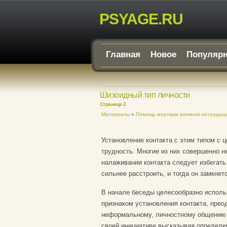
PSYAGE.RU
Главная
Новое
Популяр
Шизоидный тип личности
Страница 2
Материалы
»
Помощь жертвам влияния нетрадици
Установление контакта с этим типом с
трудность. Многие из них совершенно н
налаживании контакта следует избегать
сильнее расстроить, и тогда он замкнет
В начале беседы целесообразно исполь
признаком установления контакта, прео
неформальному, личностному общению с
своей инициативе высказывая определен