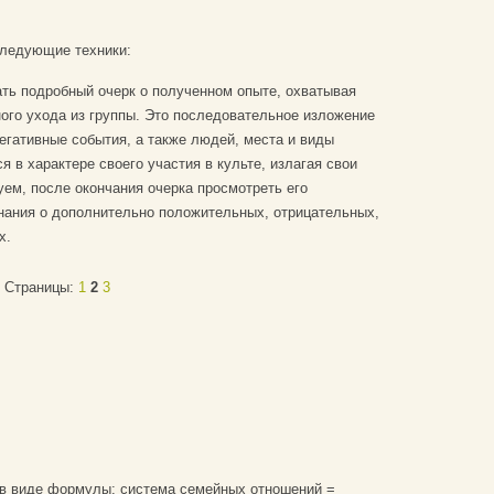
следующие техники:
ать подробный очерк о полученном опыте, охватывая
ого ухода из группы. Это последовательное изложение
негативные события, а также людей, места и виды
я в характере своего участия в культе, излагая свои
ем, после окончания очерка просмотреть его
нания о дополнительно положительных, отрицательных,
х.
Страницы:
1
2
3
в виде формулы: система семейных отношений =