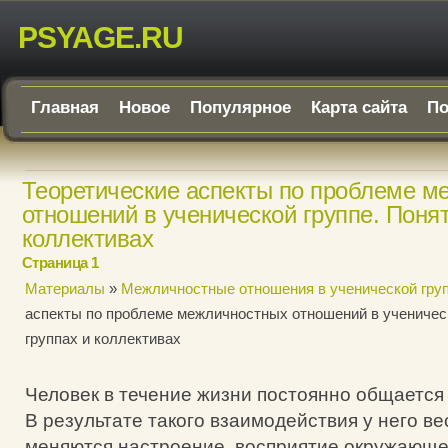
PSYAGE.RU
Главная
Новое
Популярное
Карта сайта
По
Теоретические аспекты по проблеме м
отношений в ученической группе. Понят
коллективах
Страница 1
Материалы
»
Межличностные отношения в ученической гру
аспекты по проблеме межличностных отношений в ученическ
группах и коллективах
Человек в течение жизни постоянно общается
В результате такого взаимодействия у него в
меняются настроение, восприятие окружающ