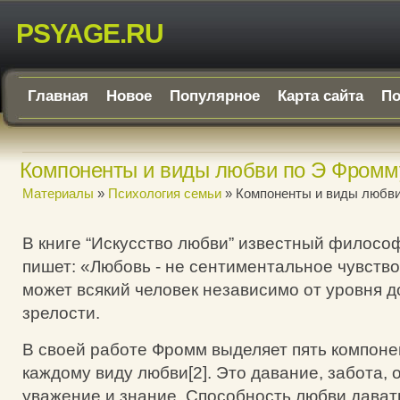
PSYAGE.RU
Главная
Новое
Популярное
Карта сайта
По
Компоненты и виды любви по Э Фромм
Материалы
»
Психология семьи
» Компоненты и виды любви
В книге “Искусство любви” известный филосо
пишет: «Любовь - не сентиментальное чувство
может всякий человек независимо от уровня д
зрелости.
В своей работе Фромм выделяет пять компоне
каждому виду любви[2]. Это давание, забота, 
уважение и знание. Способность любви дават