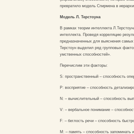
превратило модель Спирмена в иерархи
Модель Л. Терстоуна
В рамках теории интеллекта Л.Терстоу
интеллекта. Проведя корреляцию резул
предназначенных для выяснения самых 
Терстоун выделил ряд групповых факто
умственных способностей».
Перечислим эти факторы:
S: пространственный – способность оп
P: восприятие – способность детализир
N: – вычислительный – способность вы
V: – вербальное понимание – способност
F: – беглость речи – способность быстр
М: – память – способность запоминать