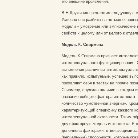
его внешние проявления.
В.Н.Дружинин предложил следующую сх
Условно они разбиты на четыре основны
модели – умозрение или эмпирические д
свойств к целому или от целого к отде
Модель К. Спирмена
Модель К.Спирмена признает интеллект
интеллектуального функционирования. О
выполнения различных интеллектуальны
как правило, испытуемые, успешно вып
проявляют себя в тестах на прочие поз
Спирмену, служило наличие в каждом из
название «общего фактора интеллекта 
количество «умственной энергии». Кро
характеризующий специфику каждого кон
интеллектуальной активности. Таким об
двухфакторную модель интеллекта. В 
дополнена факторами, отвечающими за 
(вербальные) способности, которые ок