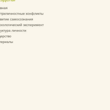
вная
триличностные конфликты
витие самосознания
хологический эксперимент
уктура личности
ерство
териалы