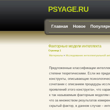
PSYAGE.RU
Главная
Новое
Популяр
Факторные модели интеллекта
Страница 1
Материалы
»
Исследование интеллектуальной ак
Предложенные классификации интеллект
степени теоретическими. Если же прид
конструкты, описывающие психологичес
сочетании с описанием процедуры иссл
проявлений этого конструкта», что хар
к так называемым факторным моделям и
что за множеством результатов измерен
скрытый фактор, в данном случае – инт