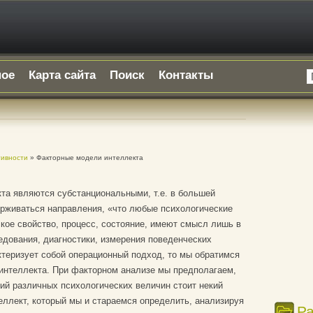
ное
Карта сайта
Поиск
Контакты
тивности
» Факторные модели интеллекта
а являются субстанциональными, т.е. в большей
ерживаться направления, «что любые психологические
кое свойство, процесс, состояние, имеют смысл лишь в
едования, диагностики, измерения поведенческих
актеризует собой операционный подход, то мы обратимся
нтеллекта. При факторном анализе мы предполагаем,
ий различных психологических величин стоит некий
еллект, который мы и стараемся определить, анализируя
Р