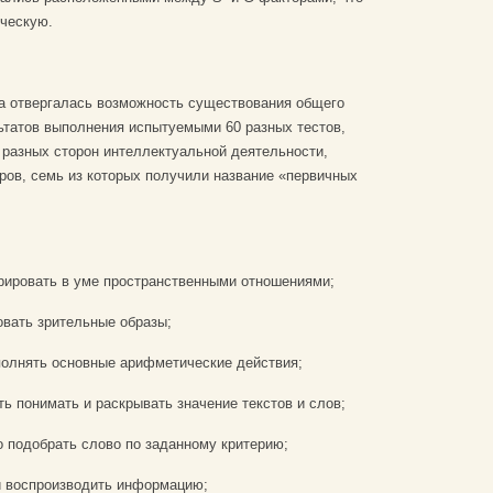
ческую.
на отвергалась возможность существования общего
ьтатов выполнения испытуемыми 60 разных тестов,
разных сторон интеллектуальной деятельности,
ров, семь из которых получили название «первичных
ерировать в уме пространственными отношениями;
овать зрительные образы;
полнять основные арифметические действия;
ь понимать и раскрывать значение текстов и слов;
о подобрать слово по заданному критерию;
 и воспроизводить информацию;