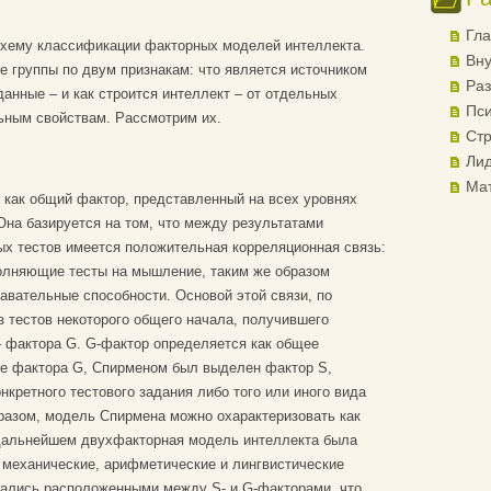
Гла
ему классификации факторных моделей интеллекта.
Вну
е группы по двум признакам: что является источником
Раз
анные – и как строится интеллект – от отдельных
Пси
льным свойствам. Рассмотрим их.
Стр
Лид
Ма
 как общий фактор, представленный на всех уровнях
на базируется на том, что между результатами
х тестов имеется положительная корреляционная связь:
олняющие тесты на мышление, таким же образом
навательные способности. Основой этой связи, по
 тестов некоторого общего начала, получившего
– фактора G. G-фактор определяется как общее
ме фактора G, Спирменом был выделен фактор S,
кретного тестового задания либо того или иного вида
разом, модель Спирмена можно охарактеризовать как
дальнейшем двухфакторная модель интеллекта была
механические, арифметические и лингвистические
азались расположенными между S- и G-факторами, что