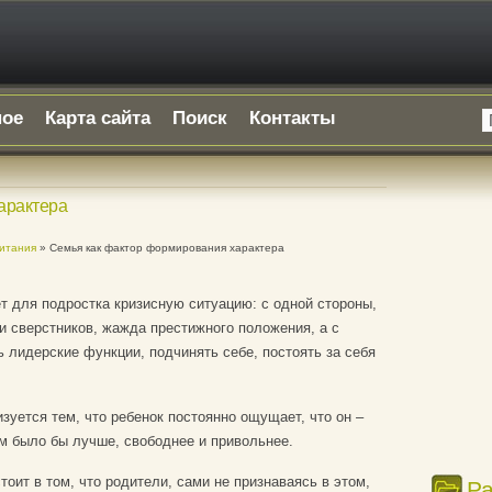
ное
Карта сайта
Поиск
Контакты
арактера
питания
» Семья как фактор формирования характера
 для подростка кризисную ситуацию: с одной стороны,
и сверстников, жажда престижного положения, а с
 лидерские функции, подчинять себе, постоять за себя
зуется тем, что ребенок постоянно ощущает, что он –
им было бы лучше, свободнее и привольнее.
оит в том, что родители, сами не признаваясь в этом,
Р