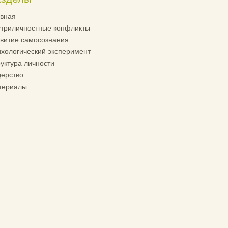
вная
триличностные конфликты
витие самосознания
хологический эксперимент
уктура личности
ерство
териалы