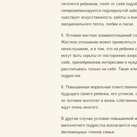
тяготятся ребенком, гонят от себя под
гиперкомпенсируется подчеркнутой забо
чувствует искусственность заботы и вн
эмоционального тепла, любви и ласки.
5. Условия жестких взаимоотношений с
Жесткое отношение может проявляться 
непослушание, и в том, что на ребенке 
могут быть скрыты от посторонних взоро
себе, пренебрежение интересами и нужд
рассчитывать только на себя. Такая ат
подростке.
6. Повышенная моральная ответственно
будущего своего ребенка, его успехов, 
их потомок воплотит в жизнь собственн
ждут очень многого.
В другом случае условия повышенной м
малолетнего подростка возлагаются не
беспомощных членов семьи.