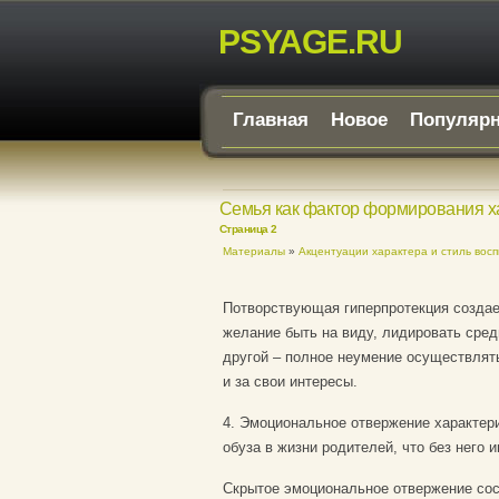
PSYAGE.RU
Главная
Новое
Популяр
Семья как фактор формирования х
Страница 2
Материалы
»
Акцентуации характера и стиль вос
Потворствующая гиперпротекция создает
желание быть на виду, лидировать сред
другой – полное неумение осуществлять
и за свои интересы.
4. Эмоциональное отвержение характери
обуза в жизни родителей, что без него 
Скрытое эмоциональное отвержение сост