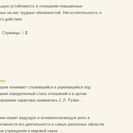
льшую устойчивость в отношении повышенных
ых на них трудных обязанностей. Несостоятельность и
го действия.
Страницы:
1
2
ера
тером понимают сложившийся и укрепившийся под
ания определенный стиль отношений и в целом
ования характера занимались С.Л. Рубин ...
ема играет ведущую и основополагающую роль в
ктивности его деятельности в самых различных областях
е учреждения в мировой науке ...