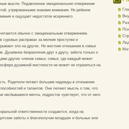
обные мысли. Подавленное эмоциональное отвержение
Гла
той, утрированными знаками внимания. Но ребенок
Вну
имания и ощущает недостаток искреннего
Раз
Пси
очетаются обычно с эмоциональным отвержением.
Стр
в суровых расправах за мелкие проступки и
Лид
срывают зло на других. Но жесткие отношения в семье
Ма
в. Душевное безразличие друг к другу, забота только о
ами других членов семьи; семья, где каждый может
мосфера душевной жестокости не может не отразиться на
сть. Родители питают большие надежды в отношении
способностей и талантов. Они лелеют мысль о том, что
ые несбывшиеся мечты, подросток чувствует, что от него
оральной ответственности создаются, когда на
детские заботы о благополучии младших и больных или