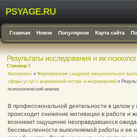
PSYAGE.RU
Главная
Новое
Популярное
Карта сайта
По
Результаты исследования и их психоло
Страница 7
Материалы
»
Формирование синдрома эмоционального выго
сферы услуг с выраженной экстра- и интроверсией
» Резуль
психологический анализ
В профессиональной деятельности в целом у
происходит снижение мотивации в работе и ж
возникает ощущение неоправдавшихся ожида
бессмысленности выполняемой работы и ее н