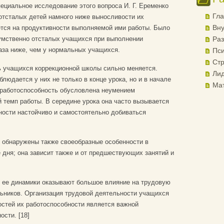
пециальное исследование этого вопроса И. Г. Еременко
Гла
отсталых детей намного ниже выносливости их
Вну
ется на продуктивности выполняемой ими работы. Было
 умственно отсталых учащихся при выполнении
Раз
аза ниже, чем у нормальных учащихся.
Пси
Стр
ь учащихся коррекционной школы сильно меняется.
Лид
людается у них не только в конце урока, но и в начале
Ма
я работоспособность обусловлена неумением
 темп работы. В середине урока она часто вызывается
ности настойчиво и самостоятельно добиваться
 обнаружены также своеобразные особенности в
 дня; она зависит также и от предшествующих занятий и
и ее динамики оказывают большое влияние на трудовую
ьников. Организация трудовой деятельности учащихся
остей их работоспособности является важной
сти. [18]