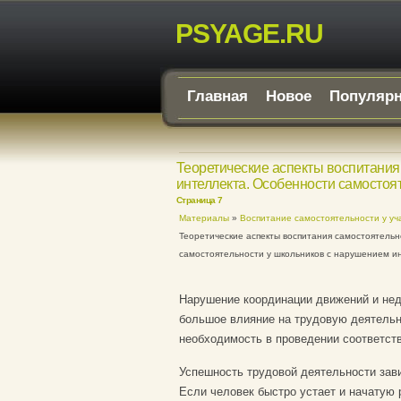
PSYAGE.RU
Главная
Новое
Популяр
Теоретические аспекты воспитания
интеллекта. Особенности самостоя
Страница 7
Материалы
»
Воспитание самостоятельности у уч
Теоретические аспекты воспитания самостоятельн
самостоятельности у школьников с нарушением и
Нарушение координации движений и нед
большое влияние на трудовую деятель
необходимость в проведении соответст
Успешность трудовой деятельности зави
Если человек быстро устает и начатую 