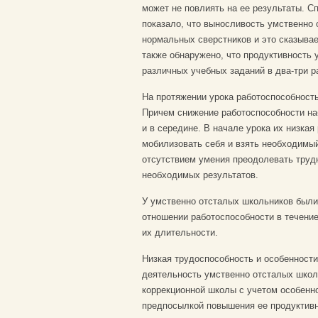
может не повлиять на ее результаты. С
показало, что выносливость умственно 
нормальных сверстников и это сказыва
также обнаружено, что продуктивность
различных учебных заданий в два-три р
На протяжении урока работоспособност
Причем снижение работоспособности наб
и в середине. В начале урока их низка
мобилизовать себя и взять необходимый
отсутствием умения преодолевать труд
необходимых результатов.
У умственно отсталых школьников были
отношении работоспособности в течение
их длительности.
Низкая трудоспособность и особенност
деятельность умственно отсталых школ
коррекционной школы с учетом особенн
предпосылкой повышения ее продуктивно