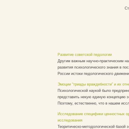
Ст
Развитие советской педологии
Другим важным научно-практическим н
развития психологического знания в по
России истоки педологического движения
Эмоции “триады враждебности” и их отн
Психологической наукой было предприн
представить некую единую концепцию эм
Поэтому, естественно, что в нашем иссл
Исследование специфики ценностных о
исследования
Теоритическо-методологической базой 