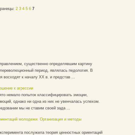
раницы:
2
3
4
5
6
7
аправлением, существенно определявшим картину
слереволюционный период, являлась педология. В
 восходят к началу XX в. и представ ...
ошение к агрессии
ято немало попыток классифицировать эмоции,
оций, однако ни одна из них не увенчалась успехом.
едовании мы не ставим своей зада ...
риентаций молодежи. Организация и методы
эксперимента послужила теория ценностных ориентаций