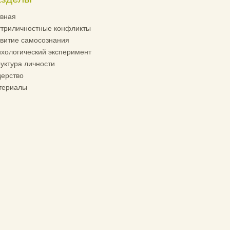
вная
триличностные конфликты
витие самосознания
хологический эксперимент
уктура личности
ерство
териалы