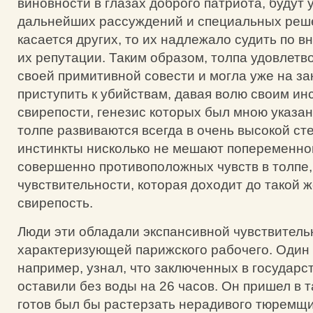
виновности в глазах доброго патриота, будут 
дальнейших рассуждений и специальных реше
касается других, то их надлежало судить по в
их репутации. Таким образом, толпа удовлет
своей примитивной совести и могла уже на з
приступить к убийствам, давая волю своим ин
свирепости, генезис которых был мною указан
толпе развиваются всегда в очень высокой сте
инстинкты нисколько не мешают попеременн
совершенно противоположных чувств в толпе,
чувствительности, которая доходит до такой ж
свирепость.
Люди эти обладали экспансивной чувствитель
характеризующей парижского рабочего. Один
например, узнал, что заключенных в государ
оставили без воды на 26 часов. Он пришел в т
готов был бы растерзать нерадивого тюремщик