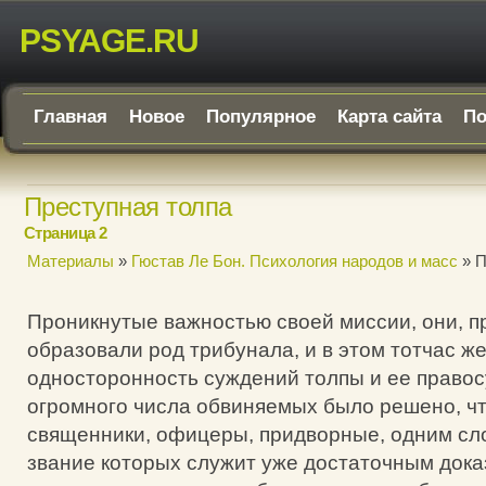
PSYAGE.RU
Главная
Новое
Популярное
Карта сайта
По
Преступная толпа
Страница 2
Материалы
»
Гюстав Ле Бон. Психология народов и масс
» П
Проникнутые важностью своей миссии, они, п
образовали род трибунала, и в этом тотчас ж
односторонность суждений толпы и ее правос
огромного числа обвиняемых было решено, чт
священники, офицеры, придворные, одним сло
звание которых служит уже достаточным дока