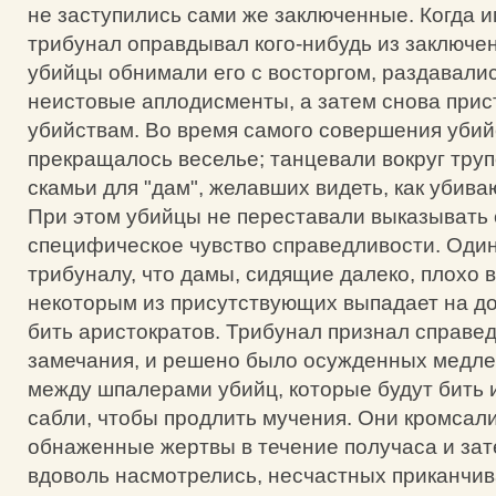
не заступились сами же заключенные. Когда
трибунал оправдывал кого-нибудь из заключе
убийцы обнимали его с восторгом, раздавали
неистовые аплодисменты, а затем снова прис
убийствам. Во время самого совершения убий
прекращалось веселье; танцевали вокруг труп
скамьи для "дам", желавших видеть, как убива
При этом убийцы не переставали выказывать
специфическое чувство справедливости. Один
трибуналу, что дамы, сидящие далеко, плохо в
некоторым из присутствующих выпадает на д
бить аристократов. Трибунал признал справед
замечания, и решено было осужденных медле
между шпалерами убийц, которые будут бить 
сабли, чтобы продлить мучения. Они кромсал
обнаженные жертвы в течение получаса и зате
вдоволь насмотрелись, несчастных приканчив