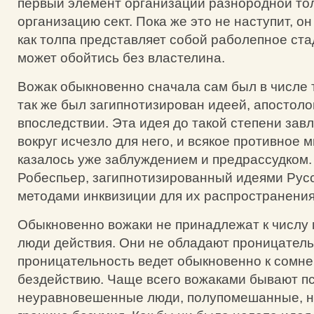
первый элемент организации разнородной тол
организацию сект. Пока же это не наступит, он
как толпа представляет собой раболепное ста
может обойтись без властелина.
Вожак обыкновенно сначала сам был в числе те
так же был загипнотизирован идеей, апостоло
впоследствии. Эта идея до такой степени завл
вокруг исчезло для него, и всякое противное 
казалось уже заблуждением и предрассудком.
Робеспьер, загипнотизированный идеями Русс
методами инквизиции для их распространения
Обыкновенно вожаки не принадлежат к числу 
люди действия. Они не обладают проницательн
проницательность ведет обыкновенно к сомне
бездействию. Чаще всего вожаками бывают п
неуравновешенные люди, полупомешанные, 