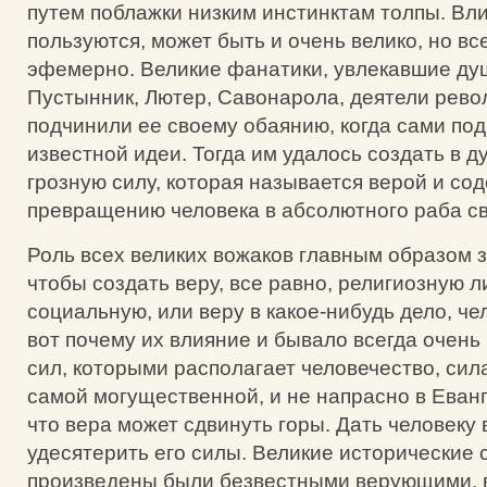
путем поблажки низким инстинктам толпы. Вл
пользуются, может быть и очень велико, но вс
эфемерно. Великие фанатики, увлекавшие ду
Пустынник, Лютер, Савонарола, деятели револ
подчинили ее своему обаянию, когда сами по
известной идеи. Тогда им удалось создать в д
грозную силу, которая называется верой и со
превращению человека в абсолютного раба с
Роль всех великих вожаков главным образом з
чтобы создать веру, все равно, религиозную л
социальную, или веру в какое-нибудь дело, че
вот почему их влияние и бывало всегда очень 
сил, которыми располагает человечество, сил
самой могущественной, и не напрасно в Еванг
что вера может сдвинуть горы. Дать человеку в
удесятерить его силы. Великие исторические
произведены были безвестными верующими, в