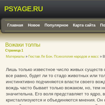
PSYAGE.RU
Главная
Новое
Популярное
Карта сайта
По
Вожаки толпы
Страница 1
Материалы
»
Гюстав Ле Бон. Психология народов и масс
» В
Лишь только известное число живых существ 
все равно, будет ли то стадо животных или то
инстинктивно подчиняются власти своего вожд
вождь часто бывает только вожаком, но, тем н
значительна. Его воля представляет то ядро, в
кристаллизуются и объединяются мнения. Он 