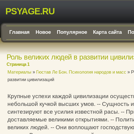
PSYAGE.RU
Главная
Новое
Популярное
Карта сайта
По
Роль великих людей в развитии цивили
Страница 1
Материалы
»
Гюстав Ле Бон. Психология народов и масс
» Р
развитии цивилизаций
Крупные успехи каждой цивилизации осущест
небольшой кучкой высших умов. -- Сущность их
синтезируют все усилия известной расы. -- П
доставляемые великими открытиями. -- Полит
великих людей. -- Они воплощают господству