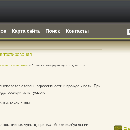
ное
Карта сайта
Поиск
Контакты
в тестирования.
ведения в конфликте
» Анализ и интерпретация результатов
 выявляется степень агрессивности и враждебности. При
иды реакций испытуемого:
физической силы.
ию негативных чувств, при малейшем возбуждении
Р