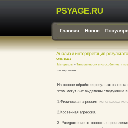
PSYAGE.RU
Главная
Новое
Популяр
Анализ и интерпретация результато
Страница 1
Материалы
»
Типы личности и их особенности по
тестирования.
На основе обработки результатов теста
этом могут быт выделены следующие в
1.Физическая агрессия- использование 
2.Косвенная агрессия.
3. Раздражение-готовность к проявлен