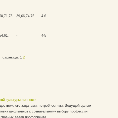
60,71,73
39,66,74,75.
4-6
54,61,
-
4-5
Страницы:
1
2
ной культуры личности.
еством, его задачами, потребностями. Ведущей целью
товка школьников к сознательному выбору профессии.
 главных задач профориента ...