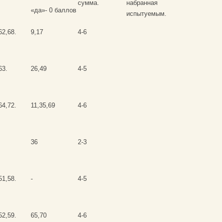
сумма.
набранная
«да»- 0 баллов
испытуемым.
62,68.
9,17
4-6
63.
26,49
4-5
64,72.
11,35,69
4-6
36
2-3
51,58.
-
4-5
52,59.
65,70
4-6