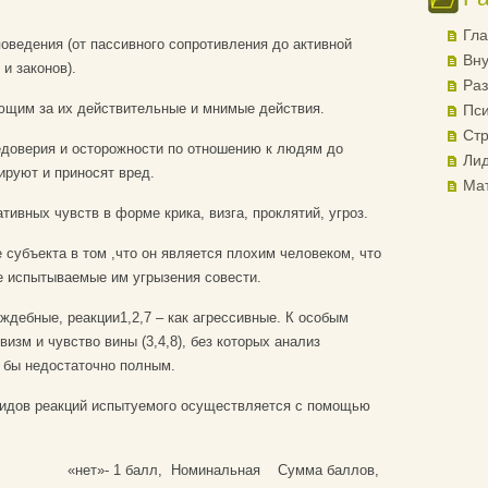
Гла
поведения (от пассивного сопротивления до активной
Вну
и законов).
Раз
ающим за их действительные и мнимые действия.
Пси
Стр
недоверия и осторожности по отношению к людям до
Лид
ируют и приносят вред.
Ма
тивных чувств в форме крика, визга, проклятий, угроз.
 субъекта в том ,что он является плохим человеком, что
е испытываемые им угрызения совести.
ждебные, реакции1,2,7 – как агрессивные. К особым
изм и чувство вины (3,4,8), без которых анализ
 бы недостаточно полным.
видов реакций испытуемого осуществляется с помощью
«нет»- 1 балл,
Номинальная
Сумма баллов,