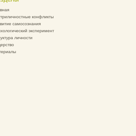
вная
триличностные конфликты
витие самосознания
хологический эксперимент
уктура личности
ерство
териалы