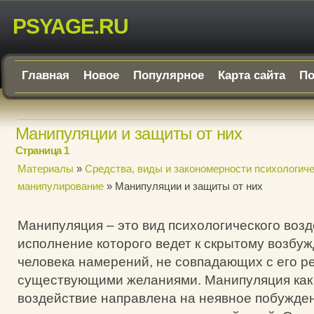
PSYAGE.RU
Главная
Новое
Популярное
Карта сайта
По
Манипуляции и защиты от них
Страница 1
Материалы
»
Средства, виды и закономерности психологиче
манипулирование
» Манипуляции и защиты от них
Манипуляция – это вид психологического возд
исполнение которого ведет к скрытому возбуж
человека намерений, не совпадающих с его р
существующими желаниями. Манипуляция как
воздействие направлена на неявное побужден